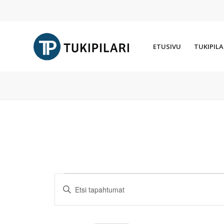
ETUSIVU
TUKIPILA
Tapahtumat
Tapahtumat
Syötä
Etsi
hakusana.
aja
Etsi