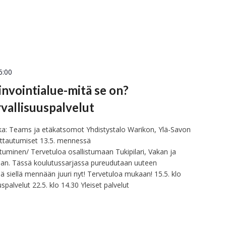
6:00
invointialue-mitä se on?
rvallisuuspalvelut
ikka: Teams ja etäkatsomot Yhdistystalo Warikon, Ylä-Savon
moittautumiset 13.5. mennessä
autuminen/ Tervetuloa osallistumaan Tukipilari, Vakan ja
aan. Tässä koulutussarjassa pureudutaan uuteen
 siellä mennään juuri nyt! Tervetuloa mukaan! 15.5. klo
spalvelut 22.5. klo 14.30 Yleiset palvelut