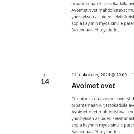
piipahtamaan Kirjastokadulla avo
Avoimet ovet mahdollistavat mu
yhdistyksen asioiden selvittämis
sopia käynnin myös sinulle pare
Susannaan. Yhteystiedot.
14 toukokuun, 2024 @ 10:00
-
1
TI
14
Avoimet ovet
Tukipilarilla on avoimet ovet yhdi
piipahtamaan Kirjastokadulla avo
Avoimet ovet mahdollistavat mu
yhdistyksen asioiden selvittämis
sopia käynnin myös sinulle pare
Susannaan. Yhteystiedot.