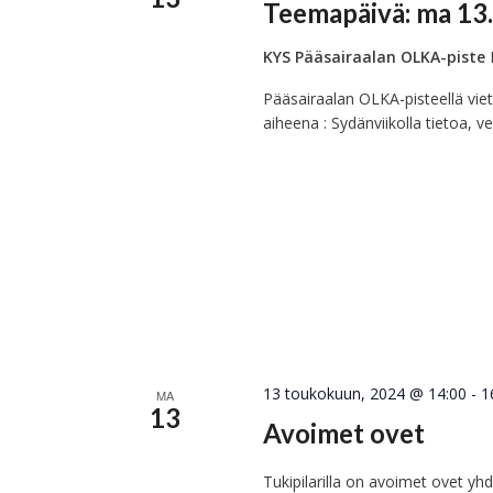
Teemapäivä: ma 13.
KYS Pääsairaalan OLKA-piste
Pääsairaalan OLKA-pisteellä vi
aiheena : Sydänviikolla tietoa, 
13 toukokuun, 2024 @ 14:00
-
1
MA
13
Avoimet ovet
Tukipilarilla on avoimet ovet yhdi