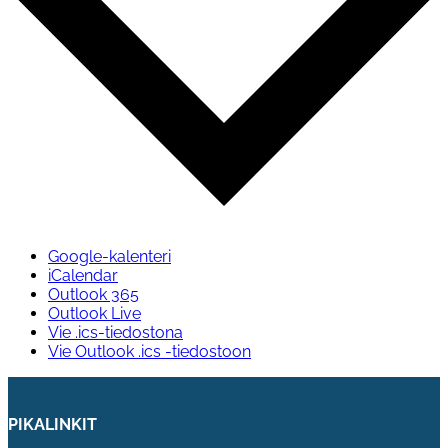
Google-kalenteri
iCalendar
Outlook 365
Outlook Live
Vie .ics-tiedostona
Vie Outlook .ics -tiedostoon
PIKALINKIT