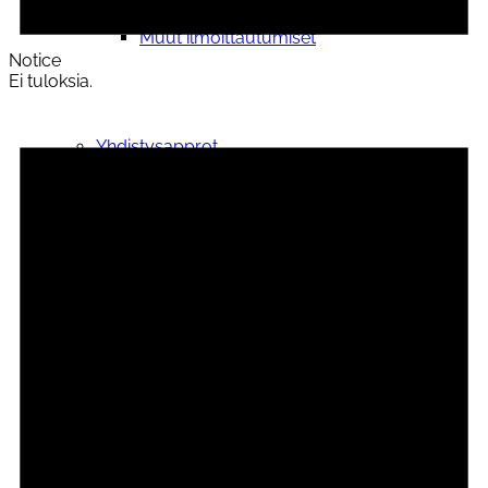
Muut ilmoittautumiset
Notice
Ei tuloksia.
Yhdistysapprot
Kokoontumistila
Yhteystiedot
Opiskelijalle