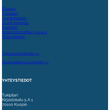
Etusivu
Tukipilari
Ajankohtaista
OLKA-toiminta
Kalenteri
Kokoontumistilan varaus
Yhteystiedot
Tietosuojaseloste >>
Saavutettavuusseloste >>
YHTEYSTIEDOT
Tukipilari
Kirjastokatu 5 A 1
70100 Kuopio