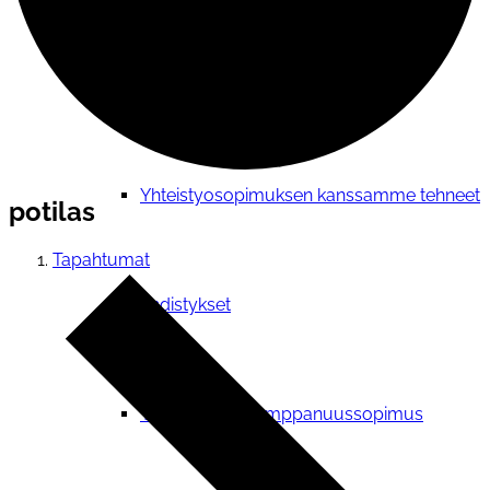
Verkostotoiminta
Yhteistyosopimuksen kanssamme tehneet
potilas
Tapahtumat
yhdistykset
Yhteistyö- ja kumppanuussopimus