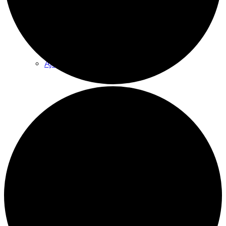
Tilauskoulutukset yhdistyksille
Ajankohtaista
Sähköpostikirje
Kuopion vuoden vapaaehtoisteko
Vetoomus