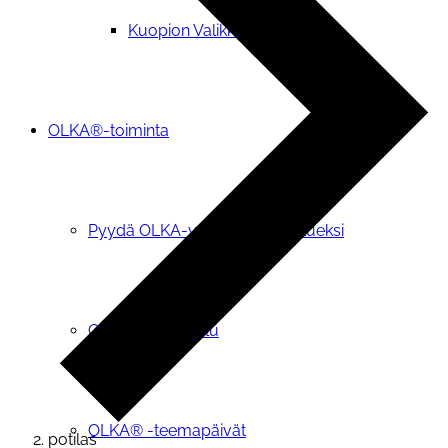
Kuopion Valikkoryhmä
OLKA®-toiminta
Pyydä OLKA-vapaaehtoinen tueksi
OIVA-tietopalvelu
OLKA® -teemapäivät
potilas