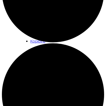
Kokoontumistila
Kopiointi
Lainattavat materiaalit ja välineistö
Materiaalipankki yhdistyksille