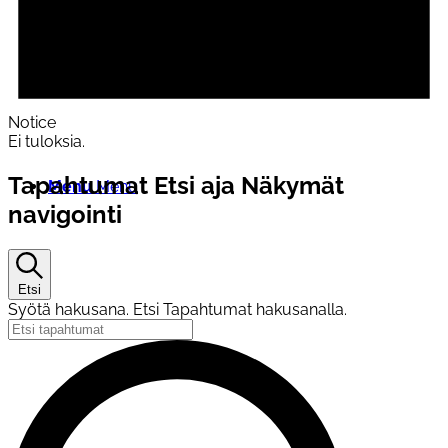
Pohjois-Savon järjestöneuvosto
Notice
Ei tuloksia.
Tapahtumat Etsi aja Näkymät
Menu
Menu
navigointi
Etsi
Syötä hakusana. Etsi Tapahtumat hakusanalla.