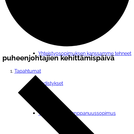
Verkostotoiminta
Yhteistyosopimuksen kanssamme tehneet
puheenjohtajien kehittämispäivä
Tapahtumat
yhdistykset
Yhteistyö- ja kumppanuussopimus