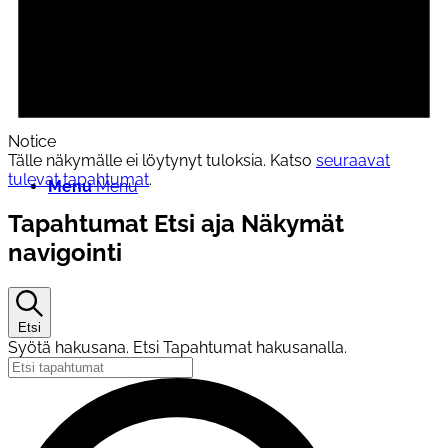
Pohjois-Savon järjestöneuvosto
Notice
Tälle näkymälle ei löytynyt tuloksia. Katso
seuraavat
tulevat tapahtumat
.
Menu
Menu
Tapahtumat Etsi aja Näkymät
navigointi
Etsi
Syötä hakusana. Etsi Tapahtumat hakusanalla.