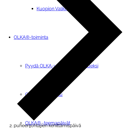
Kuopion Valikkoryhmä
OLKA®-toiminta
Pyydä OLKA-vapaaehtoinen tueksi
OIVA-tietopalvelu
OLKA® -teemapäivät
puheenjohtajien kehittämispäivä