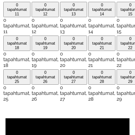
0
0
0
0
0
tapahtumat
tapahtumat
tapahtumat
tapahtumat
tapahtu
11
12
13
14
15
0
0
0
0
0
tapahtumat,
tapahtumat,
tapahtumat,
tapahtumat,
tapahtu
11
12
13
14
15
0
0
0
0
0
tapahtumat
tapahtumat
tapahtumat
tapahtumat
tapahtu
18
19
20
21
22
0
0
0
0
0
tapahtumat,
tapahtumat,
tapahtumat,
tapahtumat,
tapahtu
18
19
20
21
22
0
0
0
0
0
tapahtumat
tapahtumat
tapahtumat
tapahtumat
tapahtu
25
26
27
28
29
0
0
0
0
0
tapahtumat,
tapahtumat,
tapahtumat,
tapahtumat,
tapahtu
25
26
27
28
29