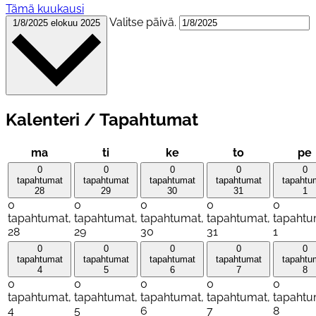
Tämä kuukausi
Valitse päivä.
1/8/2025
elokuu 2025
Kalenteri / Tapahtumat
maanantai
tiistai
keskiviikko
torstai
ma
ti
ke
to
pe
0
0
0
0
0
tapahtumat
tapahtumat
tapahtumat
tapahtumat
tapahtu
28
29
30
31
1
0
0
0
0
0
tapahtumat,
tapahtumat,
tapahtumat,
tapahtumat,
tapahtu
28
29
30
31
1
0
0
0
0
0
tapahtumat
tapahtumat
tapahtumat
tapahtumat
tapahtu
4
5
6
7
8
0
0
0
0
0
tapahtumat,
tapahtumat,
tapahtumat,
tapahtumat,
tapahtu
4
5
6
7
8