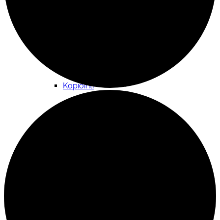
Kokoontumistila
Kopiointi
Lainattavat materiaalit ja välineistö
Materiaalipankki yhdistyksille