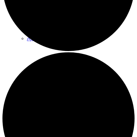
Tilauskoulutukset yhdistyksille
Ajankohtaista
Sähköpostikirje
Kuopion vuoden vapaaehtoisteko
Vetoomus