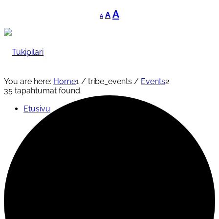
Decrease
Reset
Increase
A
A
A
font
font
font
size.
size.
size.
You are here:
Home
1
/
tribe_events
/
Events
2
35 tapahtumat found.
Etusivu
Tukipilari
Yleishyödylliset palvelut