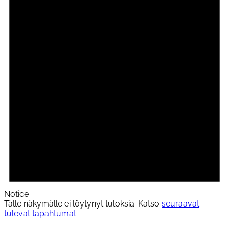
Notice
Tälle näkymälle ei löytynyt tuloksia. Katso
seuraavat
tulevat tapahtumat
.