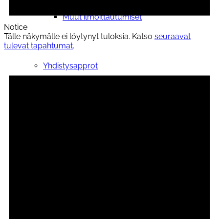
Muut ilmoittautumiset
Notice
Tälle näkymälle ei löytynyt tuloksia. Katso
seuraavat
tulevat tapahtumat
.
Yhdistysapprot
Kokoontumistila
Yhteystiedot
Opiskelijalle