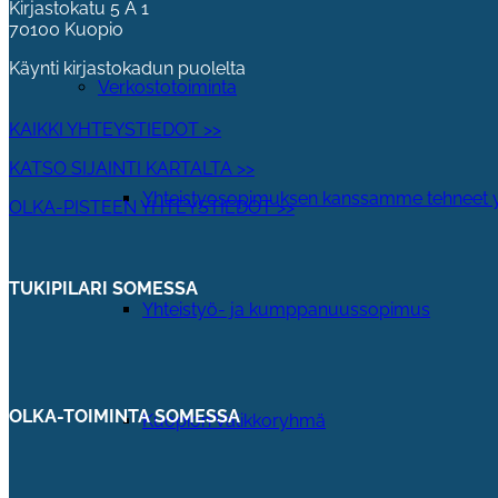
Kirjastokatu 5 A 1
70100 Kuopio
Käynti kirjastokadun puolelta
Verkostotoiminta
KAIKKI YHTEYSTIEDOT >>
KATSO SIJAINTI KARTALTA >>
Yhteistyosopimuksen kanssamme tehneet y
OLKA-PISTEEN YHTEYSTIEDOT >>
TUKIPILARI SOMESSA
Yhteistyö- ja kumppanuussopimus
OLKA-TOIMINTA SOMESSA
Kuopion Valikkoryhmä