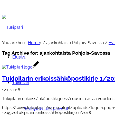
You are here:
Home
1
/
ajankohtaista Pohjois-Savossa
/
Eve
Tag Archive for:
ajankohtaista Pohjois-Savossa
Etusivu
Tukipilarin erikoissähköpostikirje 1/2
Tukipilari
12.12.2018
Tukipilarin erikoissähköpostikirjeessä uusinta asiaa vuoden 
https://www.tukipilari.fi/wp-content/uploads/logo-1.png
1
Yleishyödylliset palvelut
12:45:20
Tukipilarin erikoissähköpostikirje 1/2018