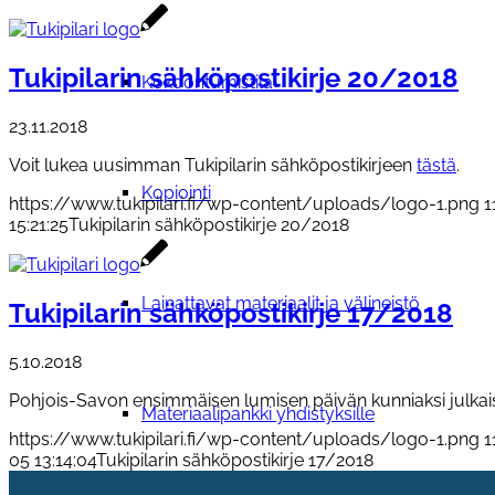
Tukipilarin sähköpostikirje 20/2018
Kokoontumistila
23.11.2018
Voit lukea uusimman Tukipilarin sähköpostikirjeen
tästä
.
Kopiointi
https://www.tukipilari.fi/wp-content/uploads/logo-1.png
1
15:21:25
Tukipilarin sähköpostikirje 20/2018
Lainattavat materiaalit ja välineistö
Tukipilarin sähköpostikirje 17/2018
5.10.2018
Pohjois-Savon ensimmäisen lumisen päivän kunniaksi julkai
Materiaalipankki yhdistyksille
https://www.tukipilari.fi/wp-content/uploads/logo-1.png
1
05 13:14:04
Tukipilarin sähköpostikirje 17/2018