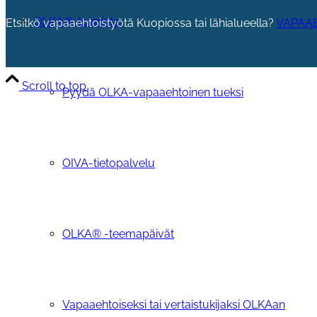
OLKA®-toiminta
Etsitkö vapaaehtoistyötä Kuopiossa tai lähialueella?
VAPAAE
Scroll to top
Pyydä OLKA-vapaaehtoinen tueksi
OIVA-tietopalvelu
OLKA® -teemapäivät
Vapaaehtoiseksi tai vertaistukijaksi OLKAan