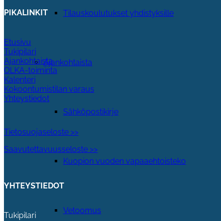
PIKALINKIT
Tilauskoulutukset yhdistyksille
Etusivu
Tukipilari
Ajankohtaista
Ajankohtaista
OLKA-toiminta
Kalenteri
Kokoontumistilan varaus
Yhteystiedot
Sähköpostikirje
Tietosuojaseloste >>
Saavutettavuusseloste >>
Kuopion vuoden vapaaehtoisteko
YHTEYSTIEDOT
Vetoomus
Tukipilari