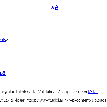
Decrease
Reset
Increase
A
A
A
font
font
font
size.
size.
size.
nts
2
018
2019 alun toiminnasta! Voit lukea sähköpostikirjeen
tästä.
19
124
tukipilari
https://www.tukipilari.fi/wp-content/uploads