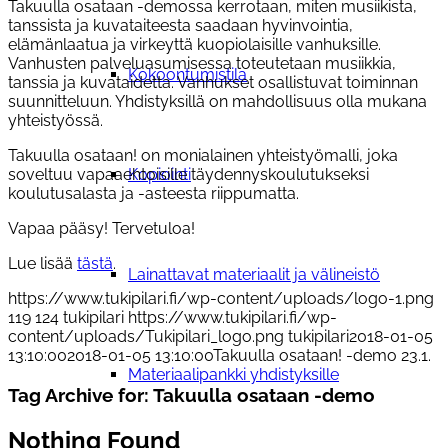
Takuulla osataan -demossa kerrotaan, miten musiikista,
tanssista ja kuvataiteesta saadaan hyvinvointia,
elämänlaatua ja virkeyttä kuopiolaisille vanhuksille.
Vanhusten palveluasumisessa toteutetaan musiikkia,
Kokoontumistila
tanssia ja kuvataidetta. Vanhukset osallistuvat toiminnan
suunnitteluun. Yhdistyksillä on mahdollisuus olla mukana
yhteistyössä.
Takuulla osataan! on monialainen yhteistyömalli, joka
Kopiointi
soveltuu vapaaehtoisille täydennyskoulutukseksi
koulutusalasta ja -asteesta riippumatta.
Vapaa pääsy! Tervetuloa!
Lue lisää
tästä
.
Lainattavat materiaalit ja välineistö
https://www.tukipilari.fi/wp-content/uploads/logo-1.png
119
124
tukipilari
https://www.tukipilari.fi/wp-
content/uploads/Tukipilari_logo.png
tukipilari
2018-01-05
13:10:00
2018-01-05 13:10:00
Takuulla osataan! -demo 23.1.
Materiaalipankki yhdistyksille
Tag Archive for:
Takuulla osataan -demo
Nothing Found