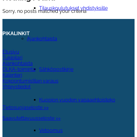
Tilauskoulutukset yhdistyksille
Sorry, no posts matched your criteria
PIKALINKIT
Ajankohtaista
Etusivu
Tukipilari
Ajankohtaista
Sähköpostikirje
OLKA-toiminta
Kalenteri
Kokoontumistilan varaus
Yhteystiedot
Kuopion vuoden vapaaehtoisteko
Tietosuojaseloste >>
Saavutettavuusseloste >>
Vetoomus