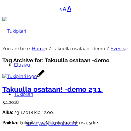
Decrease
Reset
Increase
A
A
A
font
font
font
size.
size.
size.
You are here:
Home
1
/
Takuulla osataan -demo
/
Events
2
Tag Archive for:
Takuulla osataan -demo
Etusivu
Takuulla osataan! -demo 23.1.
Tukipilari
5.1.2018
Aika:
23.1.2018 klo 12.00.
Paikka:
Tukipilarilla, Microkatu 1, M-osa, 9 krs.
Yleishyödylliset palvelut