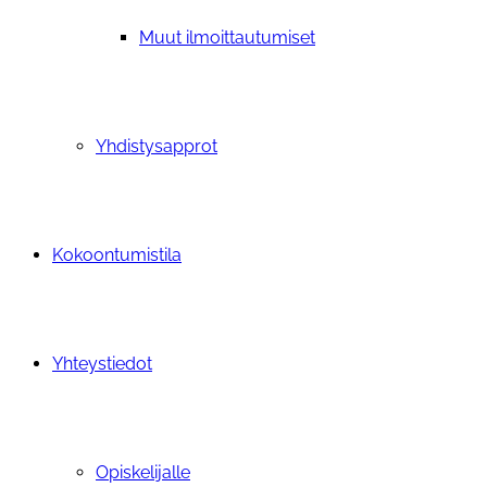
Muut ilmoittautumiset
Yhdistysapprot
Kokoontumistila
Yhteystiedot
Opiskelijalle