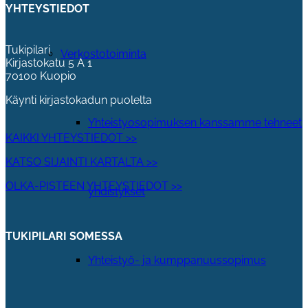
YHTEYSTIEDOT
Tukipilari
Verkostotoiminta
Kirjastokatu 5 A 1
70100 Kuopio
Käynti kirjastokadun puolelta
Yhteistyosopimuksen kanssamme tehneet
KAIKKI YHTEYSTIEDOT >>
KATSO SIJAINTI KARTALTA >>
OLKA-PISTEEN YHTEYSTIEDOT >>
yhdistykset
TUKIPILARI SOMESSA
Yhteistyö- ja kumppanuussopimus