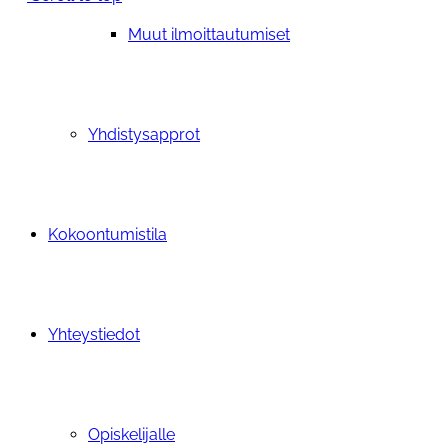
Muut ilmoittautumiset
Yhdistysapprot
Kokoontumistila
Yhteystiedot
Opiskelijalle