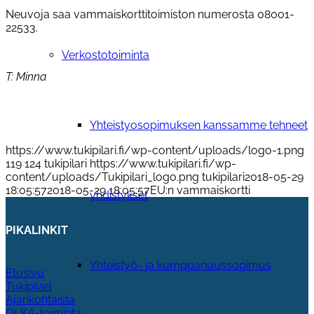
Neuvoja saa vammaiskorttitoimiston numerosta 08001-
22533.
Verkostotoiminta
T: Minna
Yhteistyosopimuksen kanssamme tehneet
https://www.tukipilari.fi/wp-content/uploads/logo-1.png
119
124
tukipilari
https://www.tukipilari.fi/wp-
content/uploads/Tukipilari_logo.png
tukipilari
2018-05-29
18:05:57
2018-05-29 18:05:57
EU:n vammaiskortti
yhdistykset
PIKALINKIT
Yhteistyö- ja kumppanuussopimus
Etusivu
Tukipilari
Ajankohtaista
OLKA-toiminta