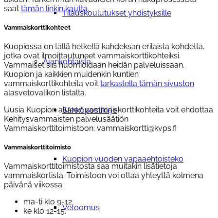
saat
tämän linkin kautta.
Tilauskoulutukset yhdistyksille
Vammaiskorttikohteet
Kuopiossa on tällä hetkellä kahdeksan erilaista kohdetta,
jotka ovat ilmoittautuneet vammaiskorttikohteiksi.
Ajankohtaista
Vammaiset siis huomioidaan heidän palveluissaan.
Kuopion ja kaikkien muidenkin kuntien
vammaiskorttikohteita voit
tarkastella tämän sivuston
alasvetovalikon listalta.
Uusia Kuopion alueen vammaiskorttikohteita voit ehdottaa
Sähköpostikirje
Kehitysvammaisten palvelusäätiön
Vammaiskorttitoimistoon: vammaiskortti@kvps.fi
Vammaiskorttitoimisto
Kuopion vuoden vapaaehtoisteko
Vammaiskorttitoimistosta saa muitakin lisätietoja
vammaiskortista. Toimistoon voi ottaa yhteyttä kolmena
päivänä viikossa:
ma-ti klo 9-12
Vetoomus
ke klo 12-15.