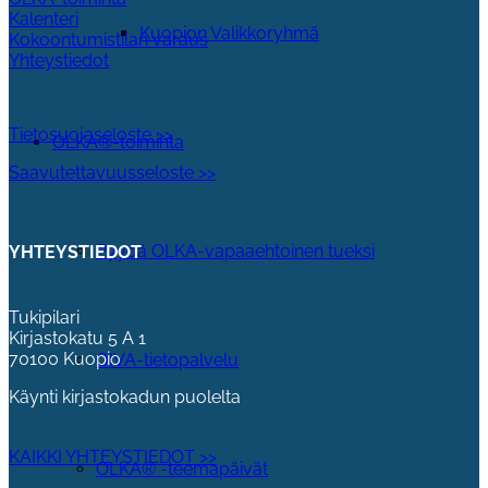
Kalenteri
Kuopion Valikkoryhmä
Kokoontumistilan varaus
Yhteystiedot
Tietosuojaseloste >>
OLKA®-toiminta
Saavutettavuusseloste >>
Pyydä OLKA-vapaaehtoinen tueksi
YHTEYSTIEDOT
Tukipilari
Kirjastokatu 5 A 1
70100 Kuopio
OIVA-tietopalvelu
Käynti kirjastokadun puolelta
KAIKKI YHTEYSTIEDOT >>
OLKA® -teemapäivät