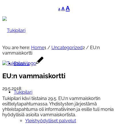
Decrease
Reset
Increase
A
A
A
font
font
font
size.
size.
size.
You are here:
Home
1
/
Uncategorized
2
/
EU:n
vammaiskortti
Etusivu
EU:n vammaiskortti
29.5.2018
Tukipilari
Tukipilari kävi tiistaina 29.5. EU:n vammaiskortin
esittelytapahtumassa. Yhdistysten järjestämä
yhteistapahtuma oli informatiivinen ja esille tuli monia
hyödyllisiä asioita vammaiskortista.
Yleishyödylliset palvelut