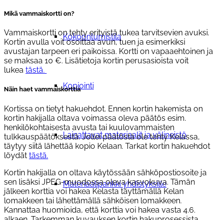
Mikä vammaiskortti on?
Vammaiskortti on tehty erityistä tukea tarvitsevien avuksi.
Kokoontumistila
Kortin avulla voit osoittaa avun, tuen ja esimerkiksi
avustajan tarpeen eri paikoissa. Kortti on vapaaehtoinen ja
se maksaa 10 €. Lisätietoja kortin perusasioista voit
lukea
tästä.
Kopiointi
Näin haet vammaiskorttia
Kortissa on tietyt hakuehdot. Ennen kortin hakemista on
kortin hakijalla oltava voimassa oleva päätös esim.
henkilökohtaisesta avusta tai kuulovammaisten
Lainattavat materiaalit ja välineistö
tulkkauspäätöksestä. Jollei päätöstä ole tehty Kelassa,
täytyy siitä lähettää kopio Kelaan. Tarkat kortin hakuehdot
löydät
tästä.
Kortin hakijalla on oltava käytössään sähköpostiosoite ja
sen lisäksi JPEG-muodossa oleva kasvokuva. Tämän
Materiaalipankki yhdistyksille
jälkeen korttia voi hakea Kelasta täyttämällä Kelan
lomakkeen tai lähettämällä sähköisen lomakkeen.
Kannattaa huomioida, että korttia voi hakea vasta 4.6.
alkaen. Tarkemman kuvauksen kortin hakuprosessista