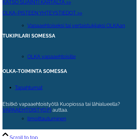
KATSO SIJAINTI KARTALTA >>
OLKA-PISTEEN YHTEYSTIEDOT >>
Vapaaehtoiseksi tai vertaistukijaksi OLKAan
TUKIPILARI SOMESSA
OLKA vapaaehtoisille
OLKA-TOIMINTA SOMESSA
Tapahtumat
Etsitkö vapaaehtoistyötä Kuopiossa tai lähialueella?
VAPAAEHTOISTYO.FI
auttaa.
Ilmoittautuminen
Scroll to top