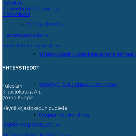
Kalenteri
Kokoontumistilan varaus
Yhteystiedot
Verkostotoiminta
Tietosuojaseloste >>
Saavutettavuusseloste >>
Yhteistyosopimuksen kanssamme tehneet y
YHTEYSTIEDOT
Yhteistyö- ja kumppanuussopimus
Tukipilari
Kirjastokatu 5 A 1
70100 Kuopio
Käynti kirjastokadun puolelta
Kuopion Valikkoryhmä
KAIKKI YHTEYSTIEDOT >>
KATSO SIJAINTI KARTALTA >>