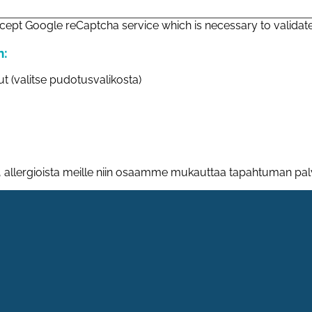
cept Google reCaptcha service which is necessary to validat
n:
t (valitse pudotusvalikosta)
, allergioista meille niin osaamme mukauttaa tapahtuman palv