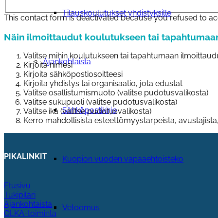
Tilauskoulutukset yhdistyksille
This contact form is deactivated because you refused to ac
Näin ilmoittaudut koulutukseen tai tapahtumaa
Valitse mihin koulutukseen tai tapahtumaan ilmoittaudu
Ajankohtaista
Kirjoita nimesi
Kirjoita sähköpostiosoitteesi
Kirjoita yhdistys tai organisaatio, jota edustat
Valitse osallistumismuoto (valitse pudotusvalikosta)
Valitse sukupuoli (valitse pudotusvalikosta)
Sähköpostikirje
Valitse ikä (valitse pudotusvalikosta)
Kerro mahdollisista esteettömyystarpeista, avustajista
PIKALINKIT
Kuopion vuoden vapaaehtoisteko
Etusivu
Tukipilari
Ajankohtaista
Vetoomus
OLKA-toiminta