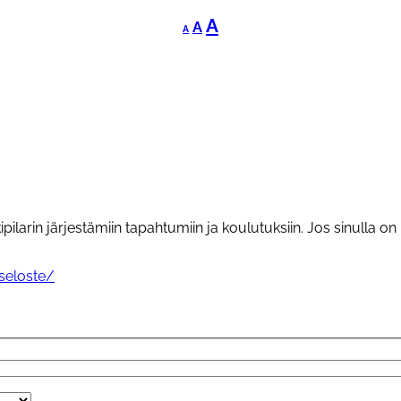
Decrease
Reset
Increase
A
A
A
font
font
font
size.
size.
size.
larin järjestämiin tapahtumiin ja koulutuksiin. Jos sinulla on
aseloste/