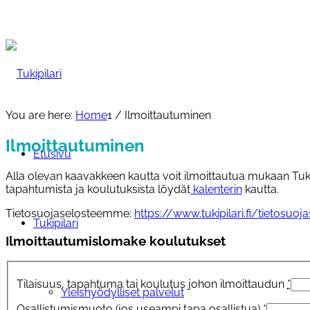
You are here:
Home
1
/
Ilmoittautuminen
Ilmoittautuminen
Etusivu
Alla olevan kaavakkeen kautta voit ilmoittautua mukaan Tukipi
tapahtumista ja koulutuksista löydät
kalenterin
kautta.
Tietosuojaselosteemme:
https://www.tukipilari.fi/tietosuoj
Tukipilari
Ilmoittautumislomake koulutukset
Tilaisuus, tapahtuma tai koulutus johon ilmoittaudun
*
Yleishyödylliset palvelut
Osallistumismuoto (jos useampi tapa osallistua)
*