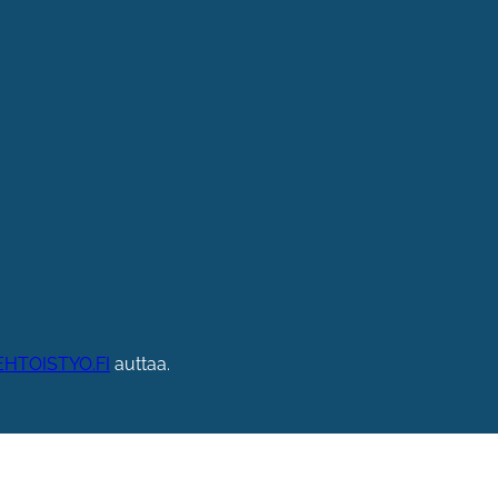
HTOISTYO.FI
auttaa.