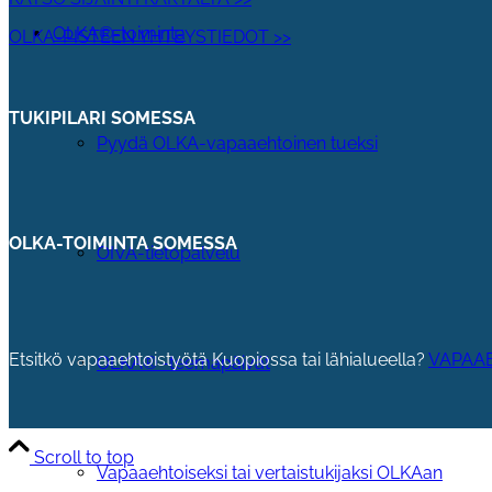
OLKA®-toiminta
OLKA-PISTEEN YHTEYSTIEDOT >>
TUKIPILARI SOMESSA
Pyydä OLKA-vapaaehtoinen tueksi
OLKA-TOIMINTA SOMESSA
OIVA-tietopalvelu
Etsitkö vapaaehtoistyötä Kuopiossa tai lähialueella?
VAPAAE
OLKA® -teemapäivät
Scroll to top
Vapaaehtoiseksi tai vertaistukijaksi OLKAan