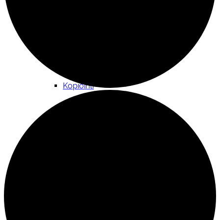
Kokoontumistila
Kopiointi
Lainattavat materiaalit ja välineistö
Materiaalipankki yhdistyksille