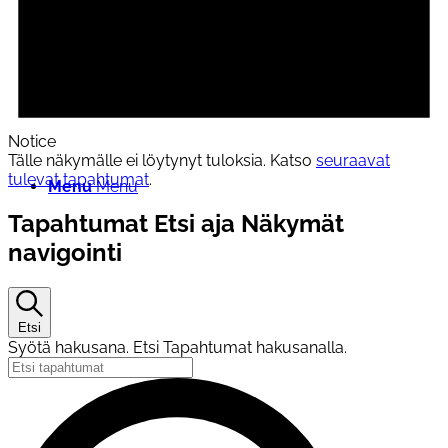
Pohjois-Savon järjestöneuvosto
Notice
Tälle näkymälle ei löytynyt tuloksia. Katso
seuraavat
tulevat tapahtumat
.
Menu
Menu
Tapahtumat Etsi aja Näkymät
navigointi
Etsi
Syötä hakusana. Etsi Tapahtumat hakusanalla.