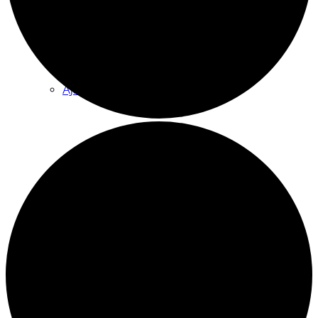
Tilauskoulutukset yhdistyksille
Ajankohtaista
Sähköpostikirje
Kuopion vuoden vapaaehtoisteko
Vetoomus