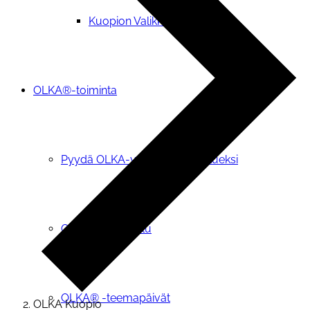
Kuopion Valikkoryhmä
OLKA®-toiminta
Pyydä OLKA-vapaaehtoinen tueksi
OIVA-tietopalvelu
OLKA® -teemapäivät
OLKA Kuopio