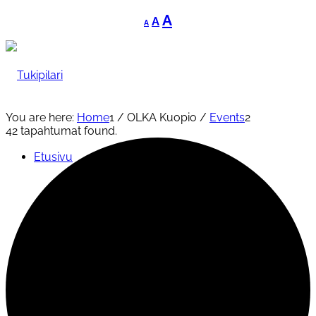
Decrease
Reset
Increase
A
A
A
font
font
font
size.
size.
size.
You are here:
Home
1
/
OLKA Kuopio
/
Events
2
42 tapahtumat found.
Etusivu
Tukipilari
Yleishyödylliset palvelut