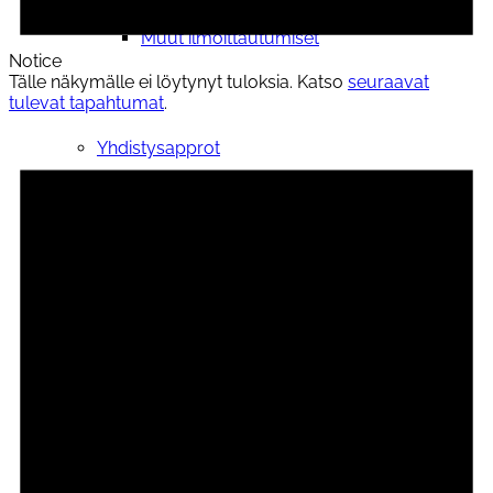
Muut ilmoittautumiset
Notice
Tälle näkymälle ei löytynyt tuloksia. Katso
seuraavat
tulevat tapahtumat
.
Yhdistysapprot
Kokoontumistila
Yhteystiedot
Opiskelijalle