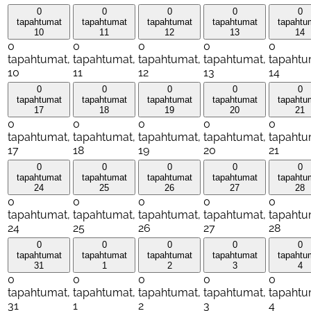
0
0
0
0
0
tapahtumat
tapahtumat
tapahtumat
tapahtumat
tapahtu
10
11
12
13
14
0
0
0
0
0
tapahtumat,
tapahtumat,
tapahtumat,
tapahtumat,
tapahtu
10
11
12
13
14
0
0
0
0
0
tapahtumat
tapahtumat
tapahtumat
tapahtumat
tapahtu
17
18
19
20
21
0
0
0
0
0
tapahtumat,
tapahtumat,
tapahtumat,
tapahtumat,
tapahtu
17
18
19
20
21
0
0
0
0
0
tapahtumat
tapahtumat
tapahtumat
tapahtumat
tapahtu
24
25
26
27
28
0
0
0
0
0
tapahtumat,
tapahtumat,
tapahtumat,
tapahtumat,
tapahtu
24
25
26
27
28
0
0
0
0
0
tapahtumat
tapahtumat
tapahtumat
tapahtumat
tapahtu
31
1
2
3
4
0
0
0
0
0
tapahtumat,
tapahtumat,
tapahtumat,
tapahtumat,
tapahtu
31
1
2
3
4