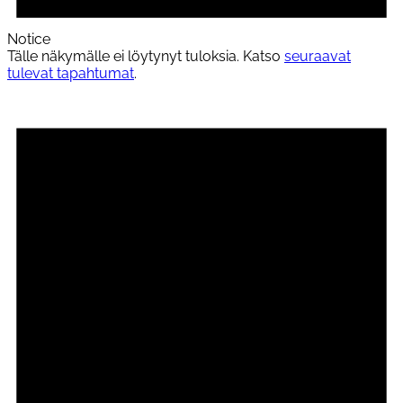
Notice
Tälle näkymälle ei löytynyt tuloksia. Katso
seuraavat
tulevat tapahtumat
.