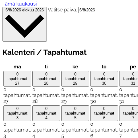
Tämä kuukausi
Valitse päivä.
6/8/2026
elokuu 2026
Kalenteri / Tapahtumat
maanantai
tiistai
keskiviikko
torstai
ma
ti
ke
to
pe
0
0
0
0
0
tapahtumat
tapahtumat
tapahtumat
tapahtumat
tapahtu
27
28
29
30
31
0
0
0
0
0
tapahtumat,
tapahtumat,
tapahtumat,
tapahtumat,
tapahtu
27
28
29
30
31
0
0
0
0
0
tapahtumat
tapahtumat
tapahtumat
tapahtumat
tapahtu
3
4
5
6
7
0
0
0
0
0
tapahtumat,
tapahtumat,
tapahtumat,
tapahtumat,
tapahtu
3
4
5
6
7