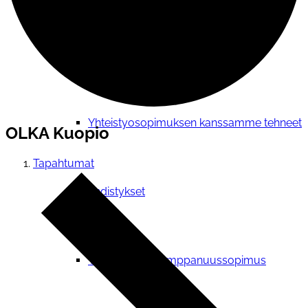
Verkostotoiminta
Yhteistyosopimuksen kanssamme tehneet
OLKA Kuopio
Tapahtumat
yhdistykset
Yhteistyö- ja kumppanuussopimus