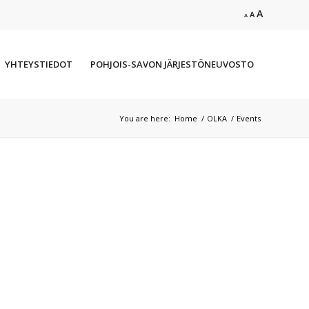
Increase
A
Reset
Decrease
A
A
font
font
font
size.
size.
size.
YHTEYSTIEDOT
POHJOIS-SAVON JÄRJESTÖNEUVOSTO
You are here:
Home
/
OLKA
/
Events