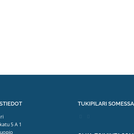
STIEDOT
TUKIPILARI SOMESS
ri
katu 5 A 1
uopio