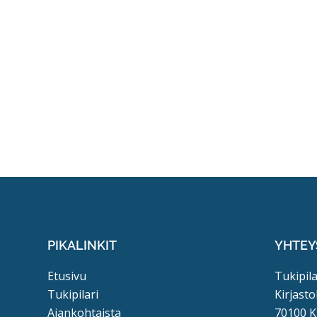
PIKALINKIT
YHTEY
Etusivu
Tukipila
Tukipilari
Kirjasto
Ajankohtaista
70100 K