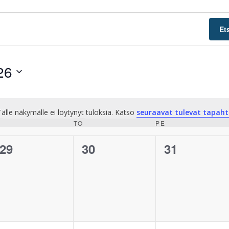
Et
26
älle näkymälle ei löytynyt tuloksia. Katso
seuraavat tulevat tapah
Notice
E
KESKIVIIKKO
TO
TORSTAI
PE
PERJANTAI
0
0
0
29
30
31
tapahtumat,
tapahtumat,
tapahtumat