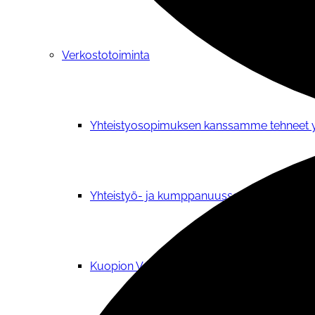
Verkostotoiminta
Yhteistyosopimuksen kanssamme tehneet y
Yhteistyö- ja kumppanuussopimus
Kuopion Valikkoryhmä