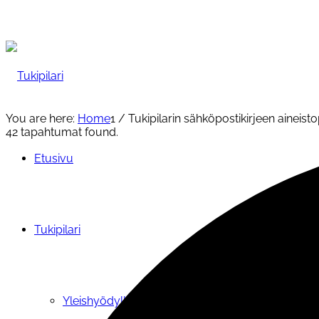
You are here:
Home
1
/
Tukipilarin sähköpostikirjeen aineist
42 tapahtumat found.
Etusivu
Tukipilari
Yleishyödylliset palvelut