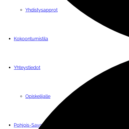
Yhdistysapprot
Kokoontumistila
Yhteystiedot
Opiskelijalle
Pohjois-Savon järjestöneuvosto