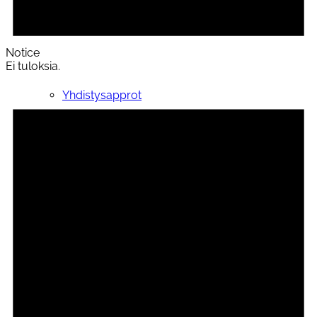
Muut ilmoittautumiset
Notice
Ei tuloksia.
Yhdistysapprot
Kokoontumistila
Yhteystiedot
Opiskelijalle