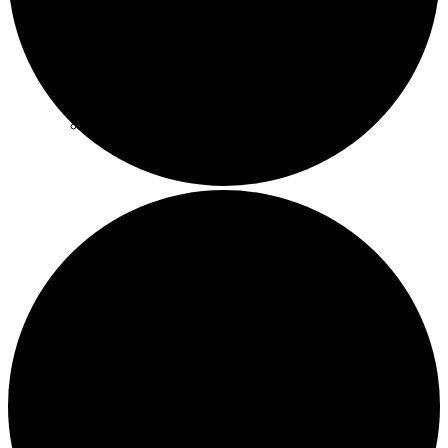
Tilauskoulutukset yhdistyksille
Ajankohtaista
Sähköpostikirje
Kuopion vuoden vapaaehtoisteko
Vetoomus