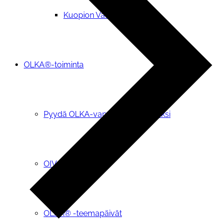
Kuopion Valikkoryhmä
OLKA®-toiminta
Pyydä OLKA-vapaaehtoinen tueksi
OIVA-tietopalvelu
OLKA® -teemapäivät