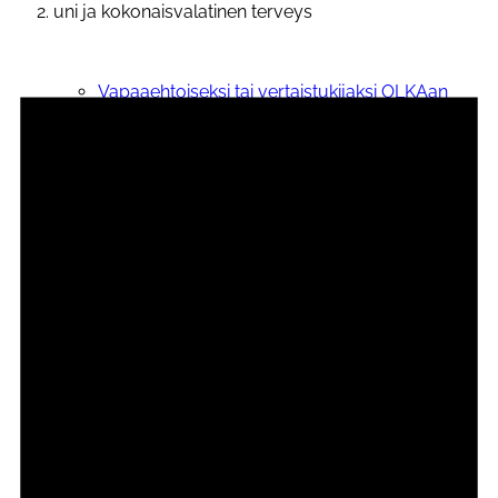
uni ja kokonaisvalatinen terveys
Tapahtumat
Vapaaehtoiseksi tai vertaistukijaksi OLKAan
OLKA vapaaehtoisille
Tapahtumat
Ilmoittautuminen