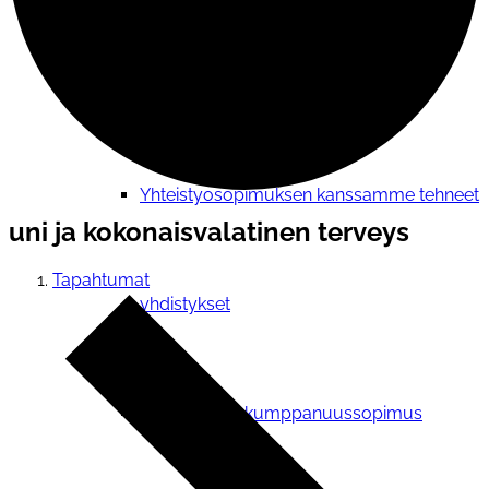
Verkostotoiminta
Yhteistyosopimuksen kanssamme tehneet
uni ja kokonaisvalatinen terveys
Tapahtumat
yhdistykset
Yhteistyö- ja kumppanuussopimus