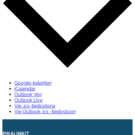
Google-kalenteri
iCalendar
Outlook 365
Outlook Live
Vie .ics-tiedostona
Vie Outlook .ics -tiedostoon
PIKALINKIT