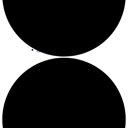
Kokoontumistila
Kopiointi
Lainattavat materiaalit ja välineistö
Materiaalipankki yhdistyksille