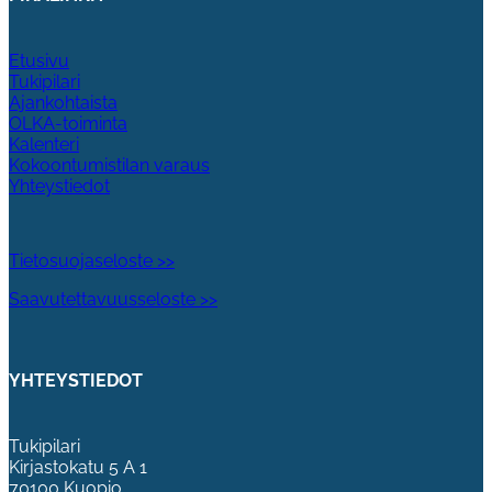
Etusivu
Tukipilari
Ajankohtaista
OLKA-toiminta
Kalenteri
Kokoontumistilan varaus
Yhteystiedot
Tietosuojaseloste >>
Saavutettavuusseloste >>
YHTEYSTIEDOT
Tukipilari
Kirjastokatu 5 A 1
70100 Kuopio