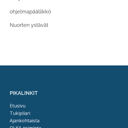
ohjelmapäällikkö
Nuorten ystävät
PIKALINKIT
Etusivu
Tukipilari
Ajankohtaista
OLKA-toiminta