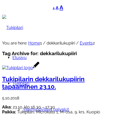
Decrease
Reset
Increase
A
A
A
font
font
font
size.
size.
size.
You are here:
Home
1
/
dekkarilukupiiri
/
Events
2
Tag Archive for:
dekkarilukupiiri
Etusivu
Tukipilarin dekkarilukupiirin
Tukipilari
tapaaminen 23.10.
5.10.2018
Aika:
23.10. klo 16.30 – 17.30
Yleishyödylliset palvelut
Paikka:
Tukipilari, Microkatu 1, M-osa, 9. krs, Kuopio