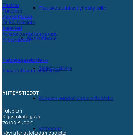
Etusivu
Tilauskoulutukset yhdistyksille
Tukipilari
Ajankohtaista
OLKA-toiminta
Kalenteri
Kokoontumistilan varaus
Ajankohtaista
Yhteystiedot
Tietosuojaseloste >>
Sähköpostikirje
Saavutettavuusseloste >>
YHTEYSTIEDOT
Kuopion vuoden vapaaehtoisteko
Tukipilari
Kirjastokatu 5 A 1
70100 Kuopio
Vetoomus
Käynti kirjastokadun puolelta