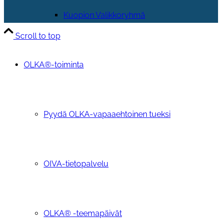
Kuopion Valikkoryhmä
Scroll to top
OLKA®-toiminta
Pyydä OLKA-vapaaehtoinen tueksi
OIVA-tietopalvelu
OLKA® -teemapäivät