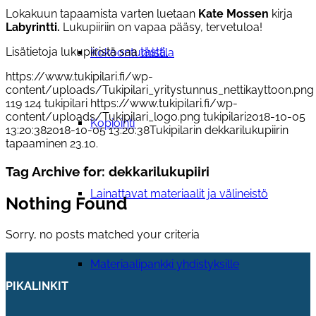
Lokakuun tapaamista varten luetaan
Kate Mossen
kirja
Labyrintti.
Lukupiiriin on vapaa pääsy, tervetuloa!
Lisätietoja lukupiiristä saa
tästä.
Kokoontumistila
https://www.tukipilari.fi/wp-
content/uploads/Tukipilari_yritystunnus_nettikayttoon.png
119
124
tukipilari
https://www.tukipilari.fi/wp-
content/uploads/Tukipilari_logo.png
tukipilari
2018-10-05
Kopiointi
13:20:38
2018-10-05 13:20:38
Tukipilarin dekkarilukupiirin
tapaaminen 23.10.
Tag Archive for:
dekkarilukupiiri
Lainattavat materiaalit ja välineistö
Nothing Found
Sorry, no posts matched your criteria
Materiaalipankki yhdistyksille
PIKALINKIT