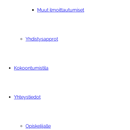
Muut ilmoittautumiset
Yhdistysapprot
Kokoontumistila
Yhteystiedot
Opiskelijalle