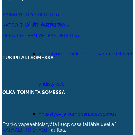
KAIKKI YHTEYSTIEDOT >>
Verkostotoiminta
KATSO SIJAINTI KARTALTA >>
OLKA-PISTEEN YHTEYSTIEDOT >>
Yhteistyosopimuksen kanssamme tehneet
TUKIPILARI SOMESSA
yhdistykset
OLKA-TOIMINTA SOMESSA
Yhteistyö- ja kumppanuussopimus
Etsitkö vapaaehtoistyötä Kuopiossa tai lähialueella?
VAPAAEHTOISTYO.FI
auttaa.