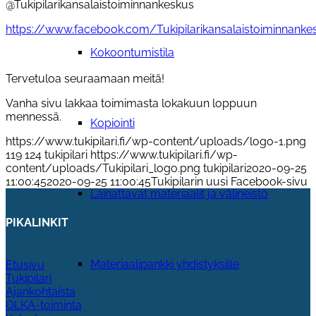
@Tukipilarikansalaistoiminnankeskus
https://www.facebook.com/Tukipilarikansalaistoiminnanke
Kokoontumistila
Tervetuloa seuraamaan meitä!
Vanha sivu lakkaa toimimasta lokakuun loppuun
mennessä.
Kopiointi
https://www.tukipilari.fi/wp-content/uploads/logo-1.png
119
124
tukipilari
https://www.tukipilari.fi/wp-
content/uploads/Tukipilari_logo.png
tukipilari
2020-09-25
11:00:45
2020-09-25 11:00:45
Tukipilarin uusi Facebook-sivu
Lainattavat materiaalit ja välineistö
PIKALINKIT
Materiaalipankki yhdistyksille
Etusivu
Tukipilari
Ajankohtaista
OLKA-toiminta