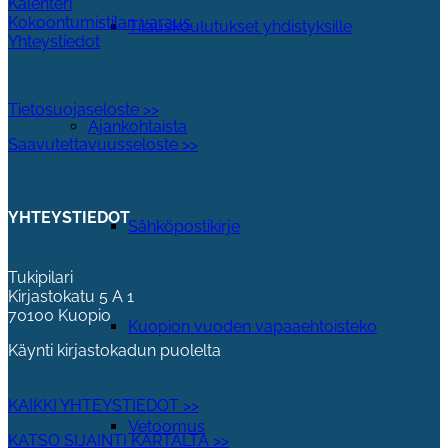
Kalenteri
Kokoontumistilan varaus
Tilauskoulutukset yhdistyksille
Yhteystiedot
Tietosuojaseloste >>
Ajankohtaista
Saavutettavuusseloste >>
YHTEYSTIEDOT
Sähköpostikirje
Tukipilari
Kirjastokatu 5 A 1
70100 Kuopio
Kuopion vuoden vapaaehtoisteko
Käynti kirjastokadun puolelta
KAIKKI YHTEYSTIEDOT >>
Vetoomus
KATSO SIJAINTI KARTALTA >>