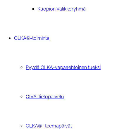
Kuopion Valikkoryhmä
OLKA®-toiminta
Pyydä OLKA-vapaaehtoinen tueksi
OIVA-tietopalvelu
OLKA® -teemapäivät