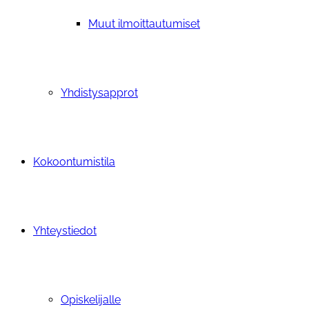
Muut ilmoittautumiset
Yhdistysapprot
Kokoontumistila
Yhteystiedot
Opiskelijalle