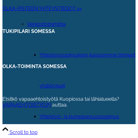
OLKA-PISTEEN YHTEYSTIEDOT >>
Verkostotoiminta
TUKIPILARI SOMESSA
Yhteistyosopimuksen kanssamme tehneet
OLKA-TOIMINTA SOMESSA
yhdistykset
Etsitkö vapaaehtoistyötä Kuopiossa tai lähialueella?
VAPAAEHTOISTYO.FI
auttaa.
Yhteistyö- ja kumppanuussopimus
Scroll to top