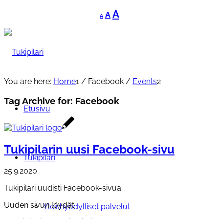
Decrease
Reset
Increase
A
A
A
font
font
font
size.
size.
size.
You are here:
Home
1
/
Facebook
/
Events
2
Tag Archive for:
Facebook
Etusivu
Tukipilarin uusi Facebook-sivu
Tukipilari
25.9.2020
Tukipilari uudisti Facebook-sivua.
Uuden sivun löydät:
Yleishyödylliset palvelut