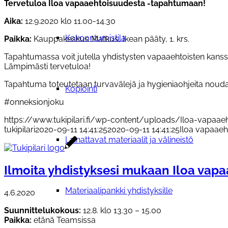
Tervetuloa Iloa vapaaehtoisuudesta -tapahtumaan!
Aika:
12.9.2020 klo 11.00-14.30
Kokoontumistila
Paikka:
Kauppakeskus Matkus, Ikean pääty, 1. krs.
Tapahtumassa voit jutella yhdistysten vapaaehtoisten kanssa,
Lämpimästi tervetuloa!
Tapahtuma toteutetaan turvavälejä ja hygieniaohjeita noud
Kopiointi
#onneksionjoku
https://www.tukipilari.fi/wp-content/uploads/Iloa-vapaae
tukipilari
2020-09-11 14:41:25
2020-09-11 14:41:25
Iloa vapaaeh
Lainattavat materiaalit ja välineistö
Ilmoita yhdistyksesi mukaan Iloa va
Materiaalipankki yhdistyksille
4.6.2020
Suunnittelukokous:
12.8. klo 13.30 – 15.00
Paikka:
etänä Teamsissa