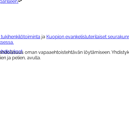
ukihenkilötoiminta
ja
Kuopion evankelisluterilaiset seurakun
sessa.
hdistykset
ahdollisuus oman vapaaehtoistehtävän löytämiseen. Yhdistykse
en ja pelien, avulla.