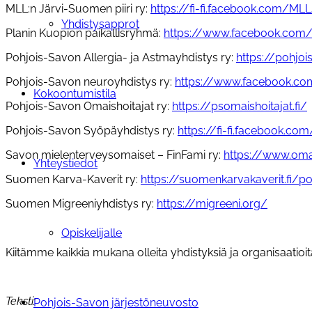
MLL:n Järvi-Suomen piiri ry:
https://fi-fi.facebook.com/ML
Yhdistysapprot
Planin Kuopion paikallisryhmä:
https://www.facebook.com/
Pohjois-Savon Allergia- ja Astmayhdistys ry:
https://pohjois
Pohjois-Savon neuroyhdistys ry:
https://www.facebook.co
Kokoontumistila
Pohjois-Savon Omaishoitajat ry:
https://psomaishoitajat.fi/
Pohjois-Savon Syöpäyhdistys ry:
https://fi-fi.facebook.c
Savon mielenterveysomaiset – FinFami ry:
https://www.omar
Yhteystiedot
Suomen Karva-Kaverit ry:
https://suomenkarvakaverit.fi/p
Suomen Migreeniyhdistys ry:
https://migreeni.org/
Opiskelijalle
Kiitämme kaikkia mukana olleita yhdistyksiä ja organisaati
Teksti:
Pohjois-Savon järjestöneuvosto