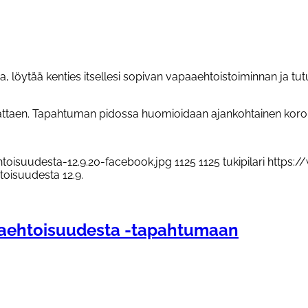
 löytää kenties itsellesi sopivan vapaaehtoistoiminnan ja tut
attaen. Tapahtuman pidossa huomioidaan ajankohtainen koron
htoisuudesta-12.9.20-facebook.jpg
1125
1125
tukipilari
https:/
toisuudesta 12.9.
paaehtoisuudesta -tapahtumaan