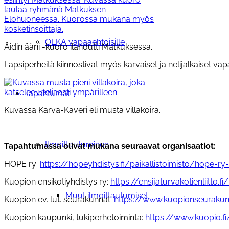
OLKA vapaaehtoisille
Äidin ääni -kuoro ilahdutti Matkuksessa.
Lapsiperheitä kiinnostivat myös karvaiset ja nelijalkaiset v
Tapahtumat
Kuvassa Karva-Kaveri eli musta villakoira.
Ilmoittautuminen
Tapahtumassa olivat mukana seuraavat organisaatiot:
HOPE ry:
https://hopeyhdistys.fi/paikallistoimisto/hope-r
Kuopion ensikotiyhdistys ry:
https://ensijaturvakotienliitto.f
Muut ilmoittautumiset
Kuopion ev. lut. seurakunnat:
https://www.kuopionseurakunn
Kuopion kaupunki, tukiperhetoiminta:
https://www.kuopio.fi