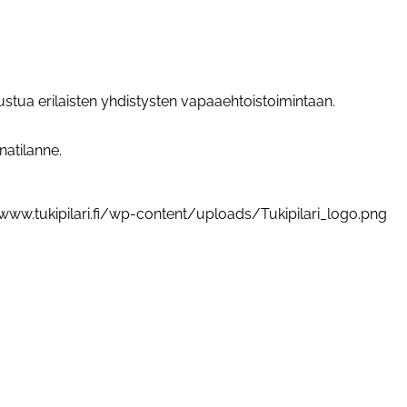
ustua erilaisten yhdistysten vapaaehtoistoimintaan.
atilanne.
/www.tukipilari.fi/wp-content/uploads/Tukipilari_logo.png