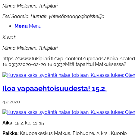
Minna Mielonen, Tukipilari
Essi Saarela, Humak, yhteisöpedagogiopiskelija
Menu
Menu
Kuvat:
Minna Mielonen, Tukipilari
https://www.tukipilari.fi/wp-content/uploads/Koira-scaled
16:03:32
2020-02-20 16:03:32
Mitä tapahtui Matkuksessa?
Iloa vapaaehtoisuudesta! 15.2.
4.2.2020
Aika:
15.2. klo 11-15
Paikka:
Kauppakeskus Matkus, Elohuone, 2. krs., Kuopio