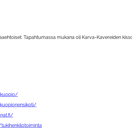
apaaehtoiset. Tapahtumassa mukana oli Karva-Kavereiden kissoj
y-kuopio/
i/kuopionensikoti/
at.fi/
/tukihenkilotoiminta