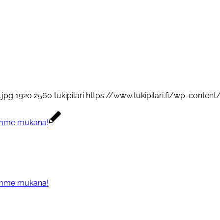
.jpg
1920
2560
tukipilari
https://www.tukipilari.fi/wp-content