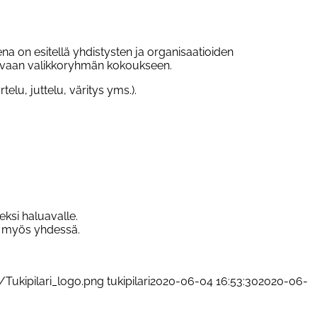
on esitellä yhdistysten ja organisaatioiden
levaan valikkoryhmän kokoukseen.
lu, juttelu, väritys yms.).
ksi haluavalle.
a myös yhdessä.
/Tukipilari_logo.png
tukipilari
2020-06-04 16:53:30
2020-06-