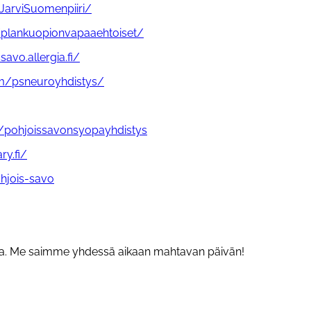
LJarviSuomenpiiri/
plankuopionvapaaehtoiset/
savo.allergia.fi/
m/psneuroyhdistys/
om/pohjoissavonsyopayhdistys
y.fi/
ohjois-savo
oita. Me saimme yhdessä aikaan mahtavan päivän!