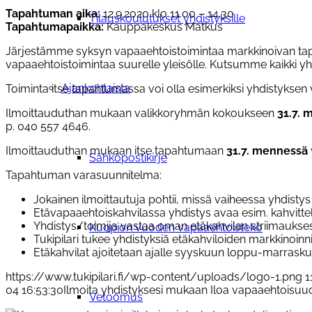
Tapahtuman aika:
12.9.2020 klo 11.00 – 14.30
Tilauskoulutukset yhdistyksille
Tapahtumapaikka:
Kauppakeskus Matkus
Järjestämme syksyn vapaaehtoistoimintaa markkinoivan tap
vapaaehtoistoimintaa suurelle yleisölle. Kutsumme kaikki
Ajankohtaista
Toiminta itse tapahtumassa voi olla esimerkiksi yhdistyksen v
Ilmoittauduthan mukaan valikkoryhmän kokoukseen
31.7. 
p. 040 557 4646.
Ilmoittauduthan mukaan itse tapahtumaan
31.7. mennessä
Sähköpostikirje
Tapahtuman varasuunnitelma:
Jokainen ilmoittautuja pohtii, missä vaiheessa yhdisty
Etävapaaehtoiskahvilassa yhdistys avaa esim. kahvitte
Yhdistys/toimija vastaa oman etäkahvilan striimaukse
Kuopion vuoden vapaaehtoisteko
Tukipilari tukee yhdistyksiä etäkahviloiden markkinoin
Etäkahvilat ajoitetaan ajalle syyskuun loppu-marrasku
https://www.tukipilari.fi/wp-content/uploads/logo-1.png
1
04 16:53:30
Ilmoita yhdistyksesi mukaan Iloa vapaaehtoisu
Vetoomus