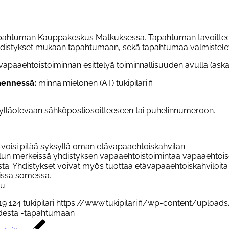
ahtuman Kauppakeskus Matkuksessa. Tapahtuman tavoitteena 
 yhdistykset mukaan tapahtumaan, sekä tapahtumaa valmiste
apaaehtoistoiminnan esittelyä toiminnallisuuden avulla (askarte
mennessä:
minna.mielonen (AT) tukipilari.fi
ylläolevaan sähköpostiosoitteeseen tai puhelinnumeroon.
s voisi pitää syksyllä oman etävapaaehtoiskahvilan.
lun merkeissä yhdistyksen vapaaehtoistoimintaa vapaaehtoise
sta. Yhdistykset voivat myös tuottaa etävapaaehtoiskahviloit
nissa somessa.
u.
19
124
tukipilari
https://www.tukipilari.fi/wp-content/uploads
udesta -tapahtumaan