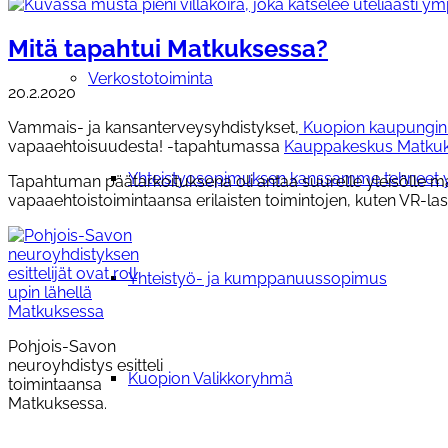
Mitä tapahtui Matkuksessa?
Verkostotoiminta
20.2.2020
Vammais- ja kansanterveysyhdistykset,
Kuopion kaupungin t
vapaaehtoisuudesta! -tapahtumassa
Kauppakeskus Matkuk
Yhteistyosopimuksen kanssamme tehneet y
Tapahtuman päätarkoituksena oli antaa suurelle yleisölle m
vapaaehtoistoimintaansa erilaisten toimintojen, kuten VR-lasi
Yhteistyö- ja kumppanuussopimus
Pohjois-Savon
neuroyhdistys esitteli
Kuopion Valikkoryhmä
toimintaansa
Matkuksessa.