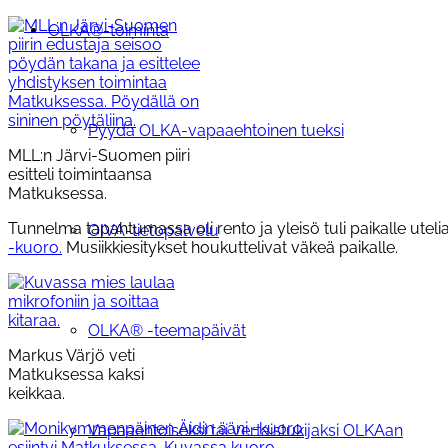
OLKA®-toiminta
Pyydä OLKA-vapaaehtoinen tueksi
MLL:n Järvi-Suomen piiri
esitteli toimintaansa
Matkuksessa.
Tunnelma tapahtumassa oli rento ja yleisö tuli paikalle ute
OIVA-tietopalvelu
-kuoro.
Musiikkiesitykset houkuttelivat väkeä paikalle.
OLKA® -teemapäivät
Markus Värjö veti
Matkuksessa kaksi
keikkaa.
Vapaaehtoiseksi tai vertaistukijaksi OLKAan