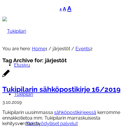
Decrease
Reset
Increase
A
A
A
font
font
font
size.
size.
size.
You are here:
Home
1
/
järjestöt
/
Events
2
Tag Archive for:
järjestöt
Etusivu
Tukipilarin sähköpostikirje 16/2019
Tukipilari
3.10.2019
Tukipilarin uusimmassa
sähköpostikirjeessä
kerromme
ennakkotietoa mm. Tukipilarin marraskuisesta
Yleishyödylliset palvelut
kehitysverstaasta.