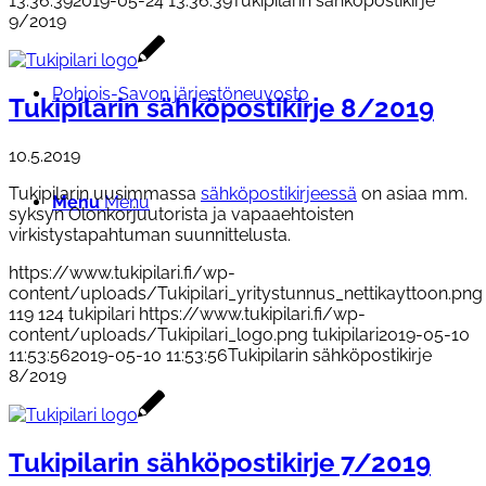
13:36:39
2019-05-24 13:36:39
Tukipilarin sähköpostikirje
9/2019
Pohjois-Savon järjestöneuvosto
Tukipilarin sähköpostikirje 8/2019
10.5.2019
Tukipilarin uusimmassa
sähköpostikirjeessä
on asiaa mm.
Menu
Menu
syksyn Olonkorjuutorista ja vapaaehtoisten
virkistystapahtuman suunnittelusta.
https://www.tukipilari.fi/wp-
content/uploads/Tukipilari_yritystunnus_nettikayttoon.png
119
124
tukipilari
https://www.tukipilari.fi/wp-
content/uploads/Tukipilari_logo.png
tukipilari
2019-05-10
11:53:56
2019-05-10 11:53:56
Tukipilarin sähköpostikirje
8/2019
Tukipilarin sähköpostikirje 7/2019