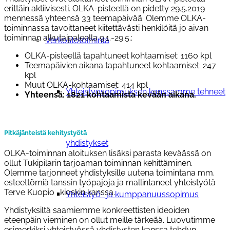
erittäin aktiivisesti. OLKA-pisteellä on pidetty 29.5.2019
mennessä yhteensä 33 teemapäivää. Olemme OLKA-
toiminnassa tavoittaneet kiitettävästi henkilöitä jo aivan
toiminnan alkutaipaleella 9.1.-29.5.:
Verkostotoiminta
OLKA-pisteellä tapahtuneet kohtaamiset: 1160 kpl
Teemapäivien aikana tapahtuneet kohtaamiset: 247
kpl
Muut OLKA-kohtaamiset: 414 kpl
Yhteistyosopimuksen kanssamme tehneet
Yhteensä: 1821 kohtaamista kevään aikana.
Pitkäjänteistä kehitystyötä
yhdistykset
OLKA-toiminnan aloituksen lisäksi parasta keväässä on
ollut Tukipilarin tarjoaman toiminnan kehittäminen.
Olemme tarjonneet yhdistyksille uutena toimintana mm.
esteettömiä tanssin työpajoja ja mallintaneet yhteistyötä
Terve Kuopio -kioskin kanssa.
Yhteistyö- ja kumppanuussopimus
Yhdistyksiltä saamiemme konkreettisten ideoiden
eteenpäin vieminen on ollut meille tärkeää. Luovutimme
esimerkiksi yhteistyössä yhdistysten kanssa tehdyn