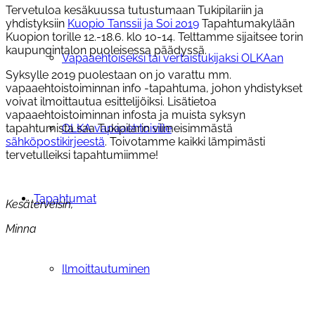
Tervetuloa kesäkuussa tutustumaan Tukipilariin ja
yhdistyksiin
Kuopio Tanssii ja Soi 2019
Tapahtumakylään
Kuopion torille 12.-18.6. klo 10-14. Telttamme sijaitsee torin
kaupungintalon puoleisessa päädyssä.
Vapaaehtoiseksi tai vertaistukijaksi OLKAan
Syksylle 2019 puolestaan on jo varattu mm.
vapaaehtoistoiminnan info -tapahtuma, johon yhdistykset
voivat ilmoittautua esittelijöiksi. Lisätietoa
vapaaehtoistoiminnan infosta ja muista syksyn
tapahtumista saa Tukipilarin viimeisimmästä
OLKA vapaaehtoisille
sähköpostikirjeestä
. Toivotamme kaikki lämpimästi
tervetulleiksi tapahtumiimme!
Tapahtumat
Kesäterveisin,
Minna
Ilmoittautuminen