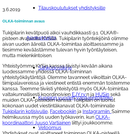
Tilauskoulutukset yhdistyksille
3.6.2019
OLKA-toiminnan avaus
Tukipilarin kevätpuoli alkoi vauhdikkaasti 9.1. OLKA®-
Ajankohtaista
pisteen avajaisilla KYSillä. Tukipilarin työntekijöinä olimme
aivan uuden äärellä OLKA-toimintaa aloittaessamme ja
tiesimme keväästämme tulevan hyvin työntäyteisen,
mutta mielenkiintoisen.
Yhteistyömme KYSin kanssa tiivistyi kevään aikana
Sähköpostikirje
luodessamme yhdessä OLKA-toiminnan
yhteistyökäytäntöjä. Olemme tavanneet viikoittain OLKA-
tiimipalavereissa ja viestineet entistä enemmän toistemme
kanssa. Teemme tiiviisti yhteistyötä myös OLKA-toimintaa
valtakunnallisesti koordinoivien
EJY ry:
n ja
HUSin
sekä
Kuopion vuoden vapaaehtoisteko
muiden OLKA-pisteiden kanssa.
Tukipilari on luonut
kokonaan uudet viestintäkanavat OLKA-toiminnalle
Tukipilarin kotisivulle
,
Facebookiin
ja
Instagramiin.
Saimme
helmikuussa myös uuden työkaverin, kun
OLKA-
koordinaattori Juuso Vartiainen
liittyi joukkoomme.
Vetoomus
Yhdistykset ovat aloittaneet toiminnan OLKA-pisteellä