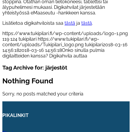
stoppina. Otathan oman tietokoneesi, tablettisi tai
älypuhelimesi mukaasi. Digikahvilat järjestetään
yhteistyössä eMaaseutu -hankkeen kanssa.
Lisätietoa digikahviloista saa
tästä
ja
tästä
.
https://www.tukipilari.fi/wp-content/uploads/logo-1.png
119
124
tukipilari
https://www.tukipilari.fi/wp-
content/uploads/Tukipilari_logo.png
tukipilari
2018-03-16
14:56:18
2018-03-16 14:56:18
Onko sinulla pulmia
digilaitteiden kanssa? Digikahvila auttaa
Tag Archive for:
järjestöt
Nothing Found
Sorry, no posts matched your criteria
PIKALINKIT