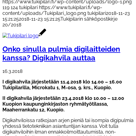
https://www.tukipilari.fi/wp-content/uploads/logo-1.png
119
124
tukipilari
https://www.tukipilari.fi/wp-
content/uploads/Tukipilari_logo.png
tukipilari
2018-11-23
15:21:25
2018-11-23 15:21:25
Tukipilarin sähköpostikirje
20/2018
Onko sinulla pulmia digilaitteiden
kanssa? Digikahvila auttaa
16.3.2018
I digikahvila järjestetään 11.4.2018 klo 14.00 – 16.00
Tukipilarilla, Microkatu 1, M-osa, 9. krs., Kuopio.
II digikahvila järjestetään 23.4.2018 klo 10.00 – 12.00
Kuopion kaupunginkirjaston ryhmätyötilassa,
Maaherrankatu 12, Kuopio.
Digikahviloissa ratkojaan arjen pieniä tai isompia digipulmia
yhdessä tietotekniikan asiantuntijan kanssa. Voit tulla
digikahviloihin ilman ennakkoilmoittautumista, non-