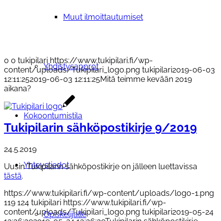
Muut ilmoittautumiset
0
0
tukipilari
https://www.tukipilari.fi/wp-
Yhdistysapprot
content/uploads/Tukipilari_logo.png
tukipilari
2019-06-03
12:11:25
2019-06-03 12:11:25
Mitä teimme kevään 2019
aikana?
Kokoontumistila
Tukipilarin sähköpostikirje 9/2019
24.5.2019
Yhteystiedot
Uusin Tukipilarin sähköpostikirje on jälleen luettavissa
tästä
.
https://www.tukipilari.fi/wp-content/uploads/logo-1.png
119
124
tukipilari
https://www.tukipilari.fi/wp-
content/uploads/Tukipilari_logo.png
tukipilari
2019-05-24
Opiskelijalle