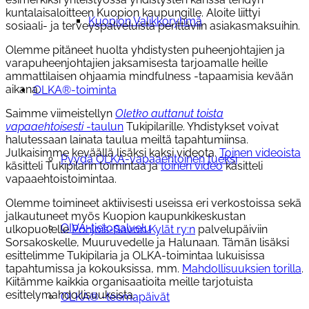
kuntalaisaloitteen Kuopion kaupungille. Aloite liittyi
Kuopion Valikkoryhmä
sosiaali- ja terveyspalveluista perittäviin asiakasmaksuihin.
Olemme pitäneet huolta yhdistysten puheenjohtajien ja
varapuheenjohtajien jaksamisesta tarjoamalle heille
ammattilaisen ohjaamia mindfulness -tapaamisia kevään
aikana.
OLKA®-toiminta
Saimme viimeistellyn
Oletko auttanut toista
vapaaehtoisesti
-taulun
Tukipilarille. Yhdistykset voivat
halutessaan lainata taulua meiltä tapahtumiinsa.
Julkaisimme keväällä lisäksi kaksi videota.
Toinen videoista
Pyydä OLKA-vapaaehtoinen tueksi
käsitteli Tukipilarin toimintaa ja
toinen video
käsitteli
vapaaehtoistoimintaa.
Olemme toimineet aktiivisesti useissa eri verkostoissa sekä
jalkautuneet myös Kuopion kaupunkikeskustan
OIVA-tietopalvelu
ulkopuolelle
Pohjois-Savon Kylät ry:n
palvelupäiviin
Sorsakoskelle, Muuruvedelle ja Halunaan. Tämän lisäksi
esittelimme Tukipilaria ja OLKA-toimintaa lukuisissa
tapahtumissa ja kokouksissa, mm.
Mahdollisuuksien torilla
.
Kiitämme kaikkia organisaatioita meille tarjotuista
esittelymahdollisuuksista.
OLKA® -teemapäivät