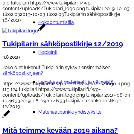
0
0
tukipilari
https://www.tukipilari.fi/wp-
content/uploads/Tukipilari_logo.png
tukipilari
2019-10-03
18:02:03
2019-10-03 18:02:03
Tukipilarin sähköpostikirje
16/2019
Kokoontumistila
Tukipilarin sähköpostikirje 12/2019
Kopiointi
9.8.2019
Joko olet lukenut Tukipilarin syksyn ensimmäisen
sähköpostikirjeen
?
Lainattavat materiaalit ja välineistö
https://www.tukipilari.fi/wp-content/uploads/logo-1.png
119
124
tukipilari
https://www.tukipilari.fi/wp-
content/uploads/Tukipilari_logo.png
tukipilari
2019-08-09
10:46:33
2019-08-09 10:46:33
Tukipilarin sähköpostikirje
12/2019
Materiaalipankki yhdistyksille
Mitä teimme kevään 2019 aikana?