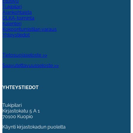
Etusivu
Tukipilari
Ajankohtaista
OLKA-toiminta
Kalenteri
Kokoontumistilan varaus
Yhteystiedot
Tietosuojaseloste >>
Saavutettavuusseloste >>
YHTEYSTIEDOT
Tukipilari
Kirjastokatu 5 A 1
70100 Kuopio
Käynti kirjastokadun puolelta