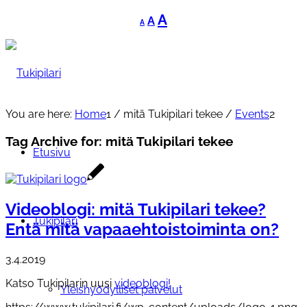
Decrease
Reset
Increase
A
A
A
font
font
font
size.
size.
size.
You are here:
Home
1
/
mitä Tukipilari tekee
/
Events
2
Tag Archive for:
mitä Tukipilari tekee
Etusivu
Videoblogi: mitä Tukipilari tekee?
Tukipilari
Entä mitä vapaaehtoistoiminta on?
3.4.2019
Katso Tukipilarin uusi
videoblogi!
Yleishyödylliset palvelut