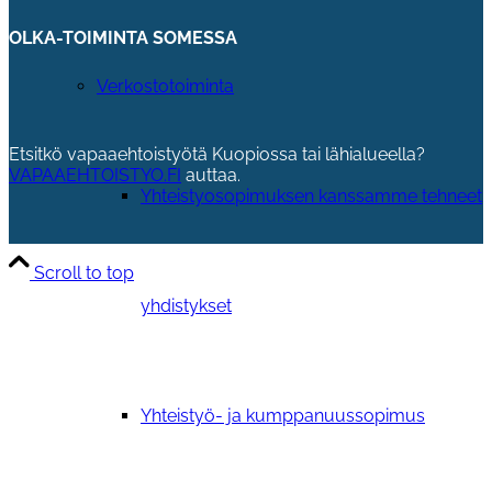
OLKA-TOIMINTA SOMESSA
Verkostotoiminta
Etsitkö vapaaehtoistyötä Kuopiossa tai lähialueella?
VAPAAEHTOISTYO.FI
auttaa.
Yhteistyosopimuksen kanssamme tehneet
Scroll to top
yhdistykset
Yhteistyö- ja kumppanuussopimus