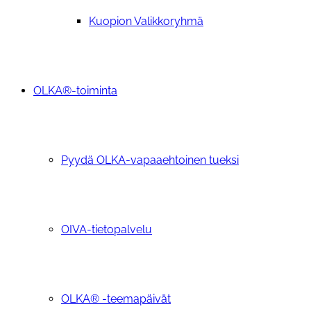
Kuopion Valikkoryhmä
OLKA®-toiminta
Pyydä OLKA-vapaaehtoinen tueksi
OIVA-tietopalvelu
OLKA® -teemapäivät