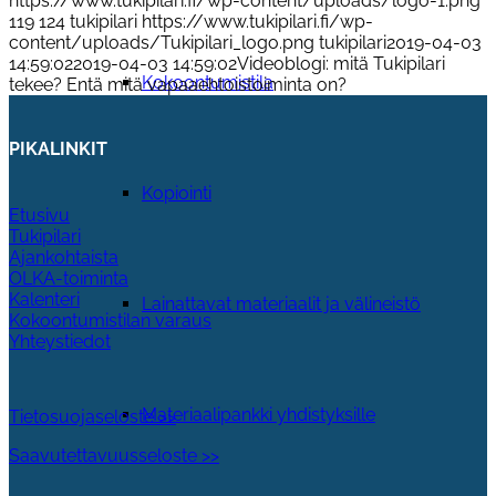
https://www.tukipilari.fi/wp-content/uploads/logo-1.png
119
124
tukipilari
https://www.tukipilari.fi/wp-
content/uploads/Tukipilari_logo.png
tukipilari
2019-04-03
14:59:02
2019-04-03 14:59:02
Videoblogi: mitä Tukipilari
Kokoontumistila
tekee? Entä mitä vapaaehtoistoiminta on?
PIKALINKIT
Kopiointi
Etusivu
Tukipilari
Ajankohtaista
OLKA-toiminta
Kalenteri
Lainattavat materiaalit ja välineistö
Kokoontumistilan varaus
Yhteystiedot
Materiaalipankki yhdistyksille
Tietosuojaseloste >>
Saavutettavuusseloste >>