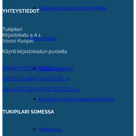
Tilauskoulutukset yhdistyksille
YHTEYSTIEDOT
Tukipilari
Kirjastokatu 5 A 1
Ajankohtaista
70100 Kuopio
Käynti kirjastokadun puolelta
KAIKKI YHTEYSTIEDOT >>
Sähköpostikirje
KATSO SIJAINTI KARTALTA >>
OLKA-PISTEEN YHTEYSTIEDOT >>
Kuopion vuoden vapaaehtoisteko
TUKIPILARI SOMESSA
Vetoomus