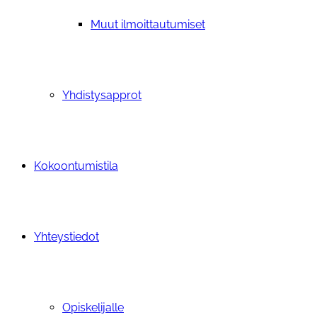
Muut ilmoittautumiset
Yhdistysapprot
Kokoontumistila
Yhteystiedot
Opiskelijalle