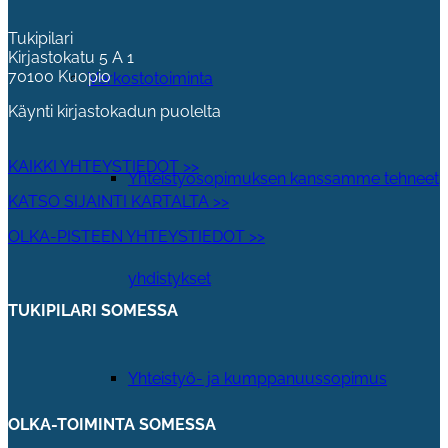
Tukipilari
Kirjastokatu 5 A 1
70100 Kuopio
Verkostotoiminta
Käynti kirjastokadun puolelta
KAIKKI YHTEYSTIEDOT >>
Yhteistyosopimuksen kanssamme tehneet
KATSO SIJAINTI KARTALTA >>
OLKA-PISTEEN YHTEYSTIEDOT >>
yhdistykset
TUKIPILARI SOMESSA
Yhteistyö- ja kumppanuussopimus
OLKA-TOIMINTA SOMESSA