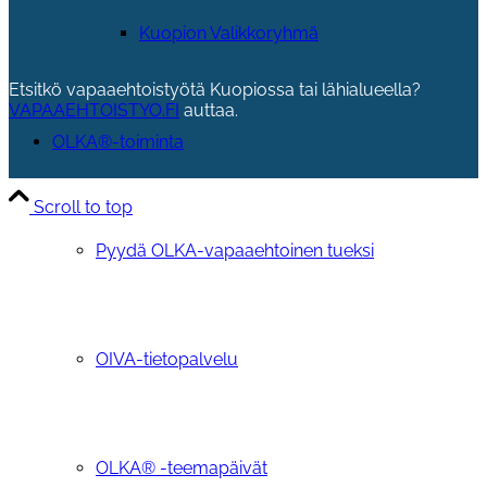
Kuopion Valikkoryhmä
Etsitkö vapaaehtoistyötä Kuopiossa tai lähialueella?
VAPAAEHTOISTYO.FI
auttaa.
OLKA®-toiminta
Scroll to top
Pyydä OLKA-vapaaehtoinen tueksi
OIVA-tietopalvelu
OLKA® -teemapäivät