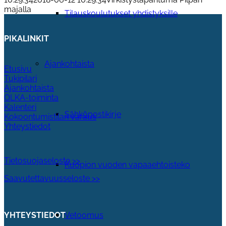
majalla
Tilauskoulutukset yhdistyksille
PIKALINKIT
Ajankohtaista
Etusivu
Tukipilari
Ajankohtaista
OLKA-toiminta
Kalenteri
Sähköpostikirje
Kokoontumistilan varaus
Yhteystiedot
Tietosuojaseloste >>
Kuopion vuoden vapaaehtoisteko
Saavutettavuusseloste >>
Vetoomus
YHTEYSTIEDOT