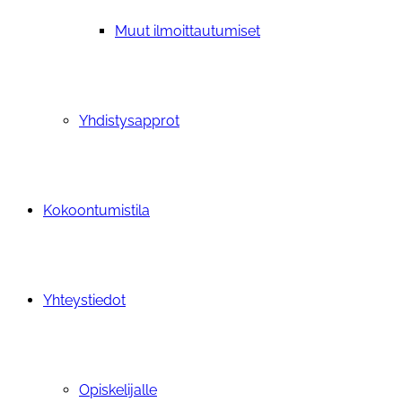
Muut ilmoittautumiset
Yhdistysapprot
Kokoontumistila
Yhteystiedot
Opiskelijalle