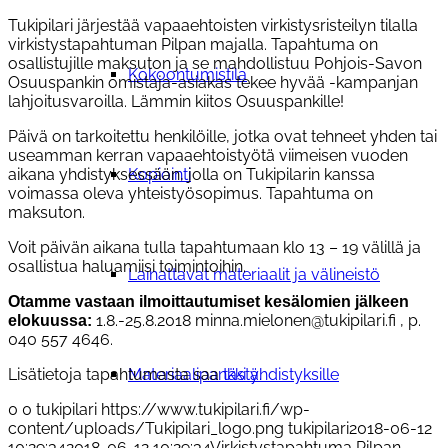
Tukipilari järjestää vapaaehtoisten virkistysristeilyn tilalla
virkistystapahtuman Pilpan majalla. Tapahtuma on
osallistujille maksuton ja se mahdollistuu Pohjois-Savon
Kokoontumistila
Osuuspankin omistaja-asiakas tekee hyvää -kampanjan
lahjoitusvaroilla. Lämmin kiitos Osuuspankille!
Päivä on tarkoitettu henkilöille, jotka ovat tehneet yhden tai
useamman kerran vapaaehtoistyötä viimeisen vuoden
Kopiointi
aikana yhdistyksessään, jolla on Tukipilarin kanssa
voimassa oleva yhteistyösopimus. Tapahtuma on
maksuton.
Voit päivän aikana tulla tapahtumaan klo 13 – 19 välillä ja
osallistua haluamiisi toimintoihin.
Lainattavat materiaalit ja välineistö
Otamme vastaan ilmoittautumiset kesälomien jälkeen
1.8.-25.8.2018 minna.mielonen@tukipilari.fi , p.
elokuussa:
040 557 4646.
Materiaalipankki yhdistyksille
Lisätietoja tapahtumasta saa
tästä.
0
0
tukipilari
https://www.tukipilari.fi/wp-
content/uploads/Tukipilari_logo.png
tukipilari
2018-06-12
10:29:34
2018-06-12 10:29:34
Virkistystapahtuma Pilpan