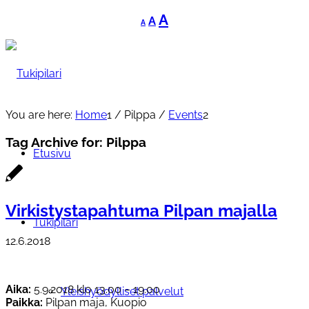
Decrease
Reset
Increase
A
A
A
font
font
font
size.
size.
size.
You are here:
Home
1
/
Pilppa
/
Events
2
Tag Archive for:
Pilppa
Etusivu
Virkistystapahtuma Pilpan majalla
Tukipilari
12.6.2018
Aika:
5.9.2018 klo 13.00 – 19.00
Yleishyödylliset palvelut
Paikka:
Pilpan maja, Kuopio