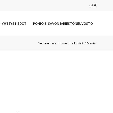
Increase
A
Reset
Decrease
A
A
font
font
font
size.
size.
size.
YHTEYSTIEDOT
POHJOIS-SAVON JÄRJESTÖNEUVOSTO
You are here:
Home
/
selkokieli
/
Events