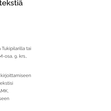
tekstiä
ukipilarilla tai
M-osa, 9. krs.,
kirjoittamiseen
ekstisi
AMK,
iseen