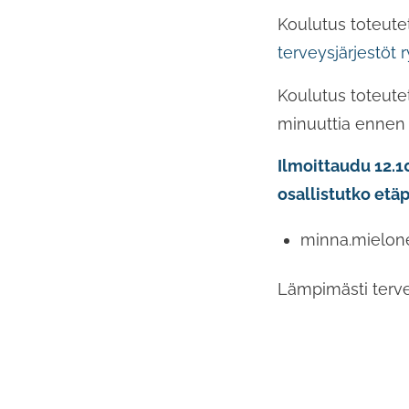
Koulutus toteutet
terveysjärjestöt r
Koulutus toteutet
minuuttia ennen 
Ilmoittaudu 12.1
osallistutko etäp
minna.mielonen
Lämpimästi terve