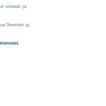
 sosiaali- ja
tua Teamsiin 15
utuessasi,