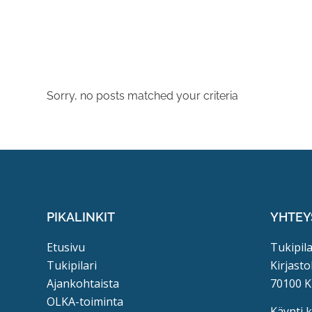
Sorry, no posts matched your criteria
PIKALINKIT
YHTEY
Etusivu
Tukipila
Tukipilari
Kirjasto
Ajankohtaista
70100 K
OLKA-toiminta
Käynti 