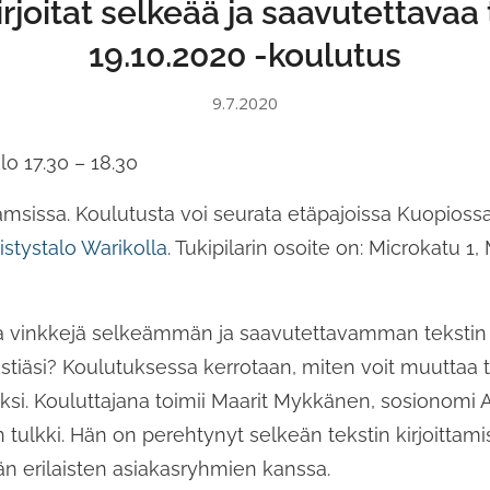
irjoitat selkeää ja saavutettavaa 
19.10.2020 -koulutus
9.7.2020
lo 17.30 – 18.30
sissa. Koulutusta voi seurata etäpajoissa Kuopiossa T
istystalo Warikolla
. Tukipilarin osoite on: Microkatu 1, 
a vinkkejä selkeämmän ja saavutettavamman tekstin 
kstiäsi? Koulutuksessa kerrotaan, miten voit muuttaa t
si. Kouluttajana toimii Maarit Mykkänen, sosionomi 
ulkki. Hän on perehtynyt selkeän tekstin kirjoittam
n erilaisten asiakasryhmien kanssa.