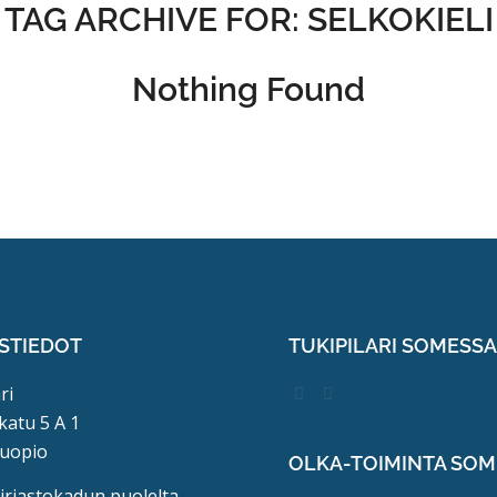
TAG ARCHIVE FOR:
SELKOKIELI
Nothing Found
STIEDOT
TUKIPILARI SOMESS
ri
katu 5 A 1
uopio
OLKA-TOIMINTA SO
kirjastokadun puolelta