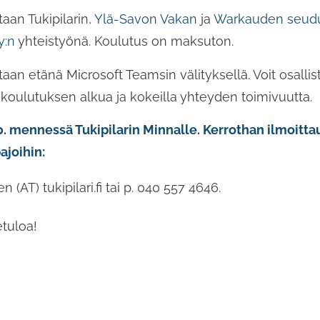
aan Tukipilarin,
Ylä-Savon Vakan
ja
Warkauden seudun
y:n
yhteistyönä. Koulutus on maksuton.
aan etänä Microsoft Teamsin välityksellä. Voit osallis
koulutuksen alkua ja kokeilla yhteyden toimivuutta.
0. mennessä Tukipilarin Minnalle. Kerrothan ilmoitta
ajoihin:
 (AT) tukipilari.fi tai p. 040 557 4646.
tuloa!