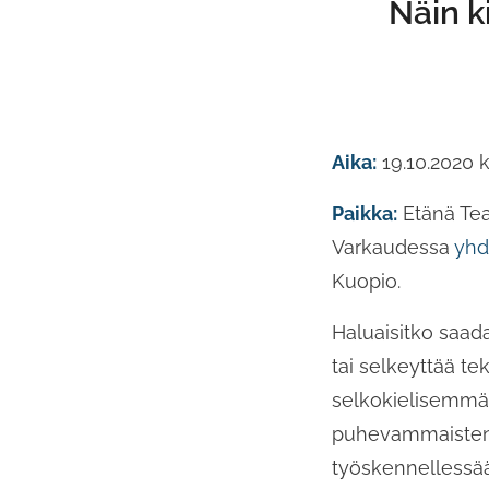
Näin k
Aika:
19.10.2020 k
Paikka:
Etänä Team
Varkaudessa
yhd
Kuopio.
Haluaisitko saad
tai selkeyttää te
selkokielisemmäk
puhevammaisten t
työskennellessää