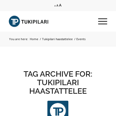
Increase
A
Reset
Decrease
A
A
font
font
font
size.
size.
size.
You are here:
Home
/
Tukipilari haastattelee
/
Events
TAG ARCHIVE FOR:
TUKIPILARI
HAASTATTELEE