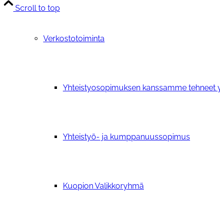
Scroll to top
Verkostotoiminta
Yhteistyosopimuksen kanssamme tehneet y
Yhteistyö- ja kumppanuussopimus
Kuopion Valikkoryhmä