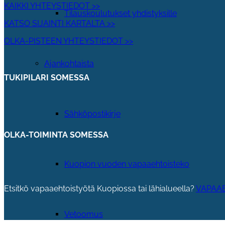
KAIKKI YHTEYSTIEDOT >>
Tilauskoulutukset yhdistyksille
KATSO SIJAINTI KARTALTA >>
OLKA-PISTEEN YHTEYSTIEDOT >>
Ajankohtaista
TUKIPILARI SOMESSA
Sähköpostikirje
OLKA-TOIMINTA SOMESSA
Kuopion vuoden vapaaehtoisteko
Etsitkö vapaaehtoistyötä Kuopiossa tai lähialueella?
VAPAAE
Vetoomus