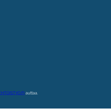
HTOISTYO.FI
auttaa.