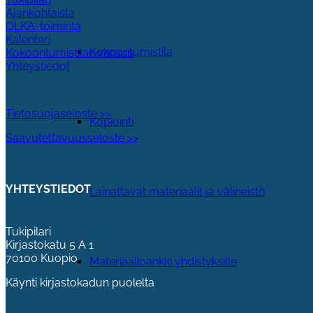
Ajankohtaista
OLKA-toiminta
Kalenteri
Kokoontumistila
Kokoontumistilan varaus
Yhteystiedot
Tietosuojaseloste >>
Kopiointi
Saavutettavuusseloste >>
YHTEYSTIEDOT
Lainattavat materiaalit ja välineistö
Tukipilari
Kirjastokatu 5 A 1
70100 Kuopio
Materiaalipankki yhdistyksille
Käynti kirjastokadun puolelta