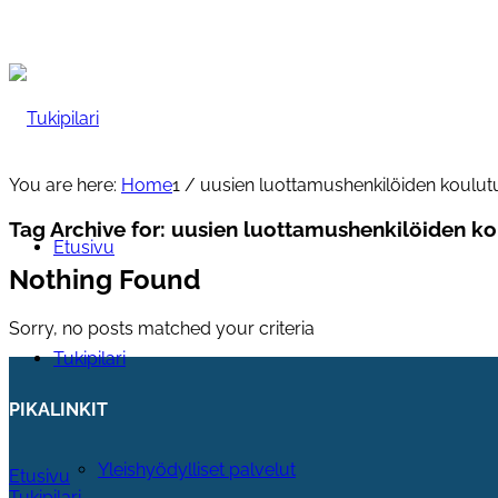
You are here:
Home
1
/
uusien luottamushenkilöiden koulut
Tag Archive for:
uusien luottamushenkilöiden ko
Etusivu
Nothing Found
Sorry, no posts matched your criteria
Tukipilari
PIKALINKIT
Yleishyödylliset palvelut
Etusivu
Tukipilari