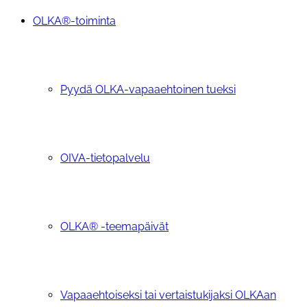
OLKA®-toiminta
Pyydä OLKA-vapaaehtoinen tueksi
OIVA-tietopalvelu
OLKA® -teemapäivät
Vapaaehtoiseksi tai vertaistukijaksi OLKAan