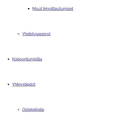
Muut ilmoittautumiset
Yhdistysapprot
Kokoontumistila
Yhteystiedot
Opiskelijalle