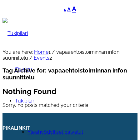
Decrease
Reset
Increase
A
A
A
font
font
font
size.
size.
size.
You are here:
Home
1
/
vapaaehtoistoiminnan infon
suunnittelu
/
Events
2
Etusivu
Tag Archive for:
vapaaehtoistoiminnan infon
suunnittelu
Nothing Found
Tukipilari
Sorry, no posts matched your criteria
PIKALINKIT
Yleishyödylliset palvelut