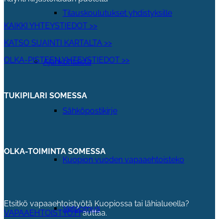
Tilauskoulutukset yhdistyksille
KAIKKI YHTEYSTIEDOT >>
KATSO SIJAINTI KARTALTA >>
OLKA-PISTEEN YHTEYSTIEDOT >>
Ajankohtaista
TUKIPILARI SOMESSA
Sähköpostikirje
OLKA-TOIMINTA SOMESSA
Kuopion vuoden vapaaehtoisteko
Etsitkö vapaaehtoistyötä Kuopiossa tai lähialueella?
Vetoomus
VAPAAEHTOISTYO.FI
auttaa.