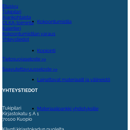
Etusivu
Tukipilari
Ajankohtaista
Kokoontumistila
OLKA-toiminta
Kalenteri
Kokoontumistilan varaus
Yhteystiedot
Kopiointi
Tietosuojaseloste >>
Saavutettavuusseloste >>
Lainattavat materiaalit ja välineistö
YHTEYSTIEDOT
Tukipilari
Materiaalipankki yhdistyksille
Kirjastokatu 5 A 1
70100 Kuopio
Käynti kirjastokadun puolelta