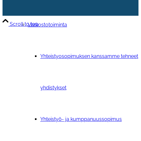
Scroll to top
Verkostotoiminta
Yhteistyosopimuksen kanssamme tehneet
yhdistykset
Yhteistyö- ja kumppanuussopimus