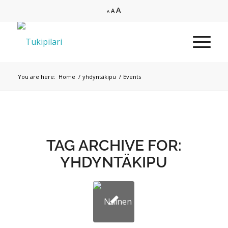
Increase
A
Reset
Decrease
A
A
font
font
font
size.
size.
size.
You are here:
Home
/
yhdyntäkipu
/
Events
TAG ARCHIVE FOR:
YHDYNTÄKIPU