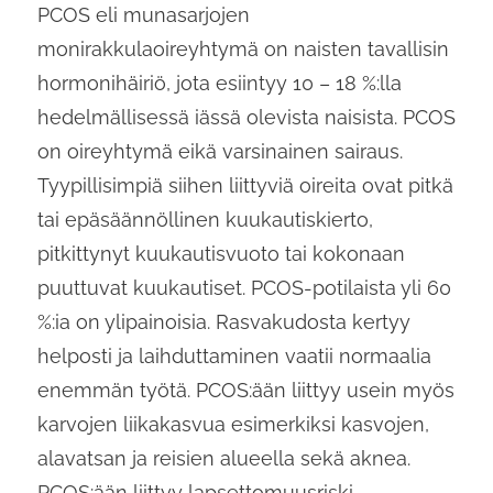
PCOS eli munasarjojen
monirakkulaoireyhtymä on naisten tavallisin
hormonihäiriö, jota esiintyy 10 – 18 %:lla
hedelmällisessä iässä olevista naisista. PCOS
on oireyhtymä eikä varsinainen sairaus.
Tyypillisimpiä siihen liittyviä oireita ovat pitkä
tai epäsäännöllinen kuukautiskierto,
pitkittynyt kuukautisvuoto tai kokonaan
puuttuvat kuukautiset. PCOS-potilaista yli 60
%:ia on ylipainoisia. Rasvakudosta kertyy
helposti ja laihduttaminen vaatii normaalia
enemmän työtä. PCOS:ään liittyy usein myös
karvojen liikakasvua esimerkiksi kasvojen,
alavatsan ja reisien alueella sekä aknea.
PCOS:ään liittyy lapsettomuusriski