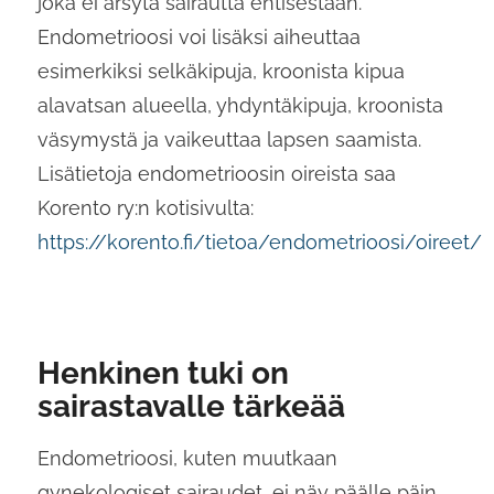
joka ei ärsytä sairautta entisestään.
Endometrioosi voi lisäksi aiheuttaa
esimerkiksi selkäkipuja, kroonista kipua
alavatsan alueella, yhdyntäkipuja, kroonista
väsymystä ja vaikeuttaa lapsen saamista.
Lisätietoja endometrioosin oireista saa
Korento ry:n kotisivulta:
https://korento.fi/tietoa/endometrioosi/oireet/
Henkinen tuki on
sairastavalle tärkeää
Endometrioosi, kuten muutkaan
gynekologiset sairaudet, ei näy päälle päin.