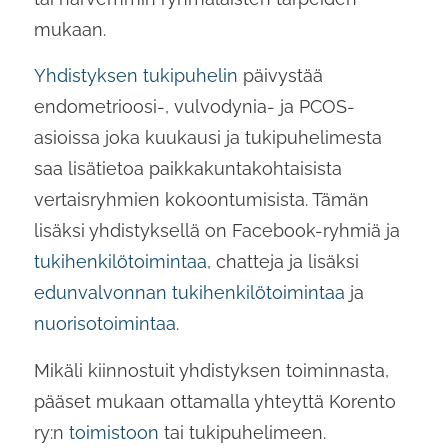
mukaan.
Yhdistyksen tukipuhelin
päivystää
endometrioosi-, vulvodynia- ja PCOS-
asioissa joka kuukausi ja tukipuhelimesta
saa lisätietoa paikkakuntakohtaisista
vertaisryhmien kokoontumisista. Tämän
lisäksi yhdistyksellä on Facebook-ryhmiä ja
tukihenkilötoimintaa,
chatteja ja lisäksi
edunvalvonnan tukihenkilötoimintaa
ja
nuorisotoimintaa.
Mikäli kiinnostuit yhdistyksen toiminnasta,
pääset mukaan ottamalla yhteyttä Korento
ry:n
toimistoon
tai tukipuhelimeen.