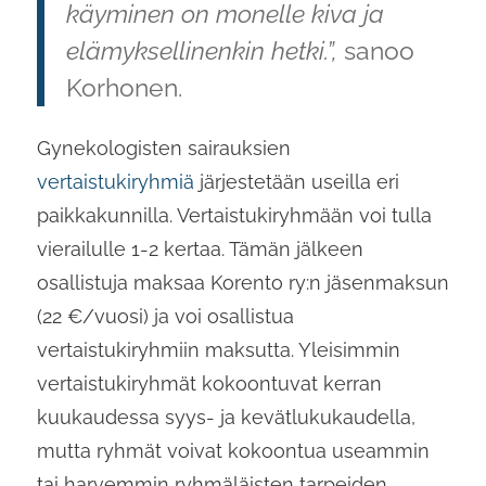
käyminen on monelle kiva ja
elämyksellinenkin hetki.”,
sanoo
Korhonen.
Gynekologisten sairauksien
vertaistukiryhmiä
järjestetään useilla eri
paikkakunnilla. Vertaistukiryhmään voi tulla
vierailulle 1-2 kertaa. Tämän jälkeen
osallistuja maksaa Korento ry:n jäsenmaksun
(22 €/vuosi) ja voi osallistua
vertaistukiryhmiin maksutta. Yleisimmin
vertaistukiryhmät kokoontuvat kerran
kuukaudessa syys- ja kevätlukukaudella,
mutta ryhmät voivat kokoontua useammin
tai harvemmin ryhmäläisten tarpeiden