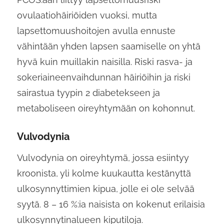
ovulaatiohäiriöiden vuoksi, mutta
lapsettomuushoitojen avulla ennuste
vähintään yhden lapsen saamiselle on yhtä
hyvä kuin muillakin naisilla. Riski rasva- ja
sokeriaineenvaihdunnan häiriöihin ja riski
sairastua tyypin 2 diabetekseen ja
metaboliseen oireyhtymään on kohonnut.
Vulvodynia
Vulvodynia on oireyhtymä, jossa esiintyy
kroonista, yli kolme kuukautta kestänyttä
ulkosynnyttimien kipua, jolle ei ole selvää
syytä. 8 – 16 %:ia naisista on kokenut erilaisia
ulkosynnytinalueen kiputiloja.