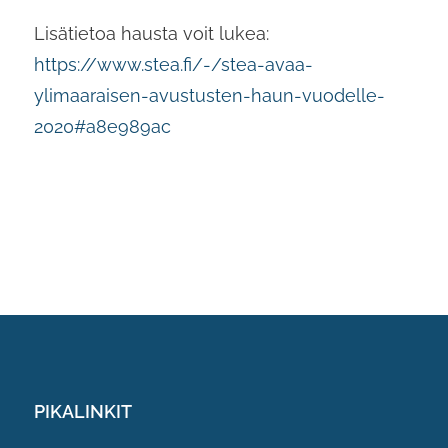
Lisätietoa hausta voit lukea:
https://www.stea.fi/-/stea-avaa-
ylimaaraisen-avustusten-haun-vuodelle-
2020#a8e989ac
PIKALINKIT