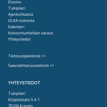
Etusivu
Tukipilari
Ajankohtaista
OLKA-toiminta
Kalenteri
Kokoontumistilan varaus
Yhteystiedot
Tietosuojaseloste >>
Saavutettavuusseloste >>
YHTEYSTIEDOT
Tukipilari
Kirjastokatu 5 A 1
70100 Kuopio