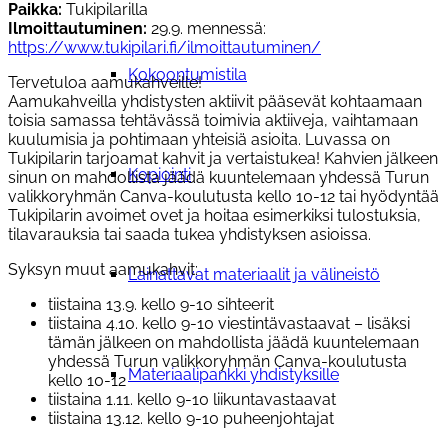
Paikka:
Tukipilarilla
Ilmoittautuminen:
29.9. mennessä:
https://www.tukipilari.fi/ilmoittautuminen/
Kokoontumistila
Tervetuloa aamukahveille!
Aamukahveilla yhdistysten aktiivit pääsevät kohtaamaan
toisia samassa tehtävässä toimivia aktiiveja, vaihtamaan
kuulumisia ja pohtimaan yhteisiä asioita. Luvassa on
Tukipilarin tarjoamat kahvit ja vertaistukea! Kahvien jälkeen
Kopiointi
sinun on mahdollista jäädä kuuntelemaan yhdessä Turun
valikkoryhmän Canva-koulutusta kello 10-12 tai hyödyntää
Tukipilarin avoimet ovet ja hoitaa esimerkiksi tulostuksia,
tilavarauksia tai saada tukea yhdistyksen asioissa.
Syksyn muut aamukahvit:
Lainattavat materiaalit ja välineistö
tiistaina 13.9. kello 9-10 sihteerit
tiistaina 4.10. kello 9-10 viestintävastaavat – lisäksi
tämän jälkeen on mahdollista jäädä kuuntelemaan
yhdessä Turun valikkoryhmän Canva-koulutusta
Materiaalipankki yhdistyksille
kello 10-12
tiistaina 1.11. kello 9-10 liikuntavastaavat
tiistaina 13.12. kello 9-10 puheenjohtajat