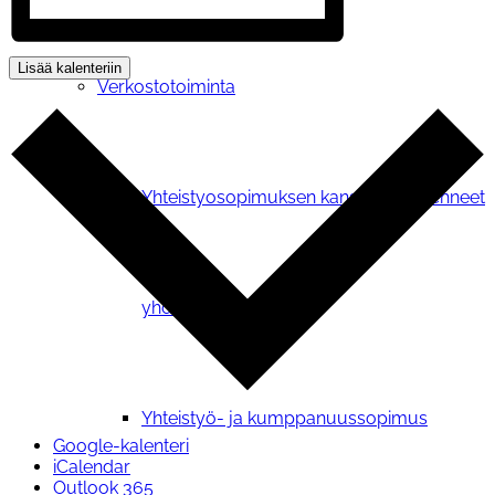
Lisää kalenteriin
Verkostotoiminta
Yhteistyosopimuksen kanssamme tehneet
yhdistykset
Yhteistyö- ja kumppanuussopimus
Google-kalenteri
iCalendar
Outlook 365