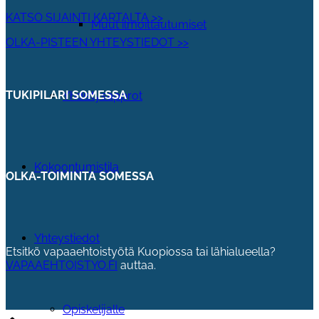
KATSO SIJAINTI KARTALTA >>
Muut ilmoittautumiset
OLKA-PISTEEN YHTEYSTIEDOT >>
TUKIPILARI SOMESSA
Yhdistysapprot
Kokoontumistila
OLKA-TOIMINTA SOMESSA
Yhteystiedot
Etsitkö vapaaehtoistyötä Kuopiossa tai lähialueella?
VAPAAEHTOISTYO.FI
auttaa.
Opiskelijalle