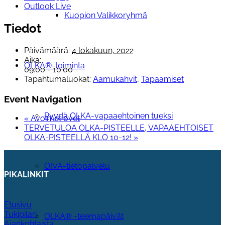
Outlook Live
Kuopion Valikkoryhmä
Tiedot
Päivämäärä:
4 lokakuun, 2022
Aika:
OLKA®-toiminta
09:00 - 10:00
Tapahtumaluokat:
Aamukahvit
,
Tapaamiset
Event Navigation
Pyydä OLKA-vapaaehtoinen tueksi
«
Avoimet ovet
TERVETULOA OLKA-PISTEELLE, VAPAAEHTOISET
OLKA-PISTEELLÄ KLO 10-12!
»
OIVA-tietopalvelu
PIKALINKIT
Etusivu
Tukipilari
OLKA® -teemapäivät
Ajankohtaista