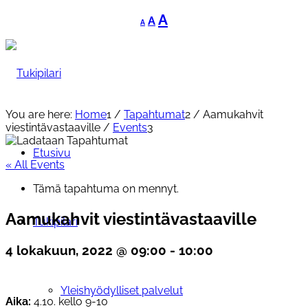
Decrease
Reset
Increase
A
A
A
font
font
font
size.
size.
size.
You are here:
Home
1
/
Tapahtumat
2
/
Aamukahvit
viestintävastaaville
/
Events
3
Etusivu
« All Events
Tämä tapahtuma on mennyt.
Aamukahvit viestintävastaaville
Tukipilari
4 lokakuun, 2022 @ 09:00
-
10:00
Yleishyödylliset palvelut
Aika:
4.10. kello 9-10