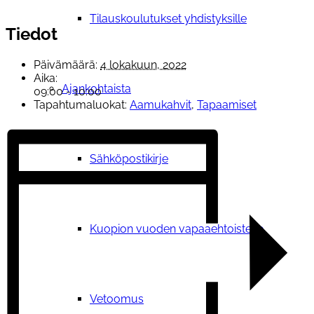
Tilauskoulutukset yhdistyksille
Tiedot
Päivämäärä:
4 lokakuun, 2022
Aika:
Ajankohtaista
09:00 - 10:00
Tapahtumaluokat:
Aamukahvit
,
Tapaamiset
Sähköpostikirje
Kuopion vuoden vapaaehtoisteko
Vetoomus