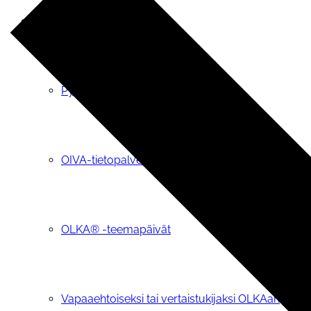
OLKA®-toiminta
Pyydä OLKA-vapaaehtoinen tueksi
OIVA-tietopalvelu
OLKA® -teemapäivät
Vapaaehtoiseksi tai vertaistukijaksi OLKAan