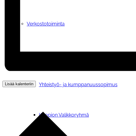
Verkostotoiminta
Yhteistyosopimuksen kanssamme tehneet y
Lisää kalenteriin
Yhteistyö- ja kumppanuussopimus
Kuopion Valikkoryhmä