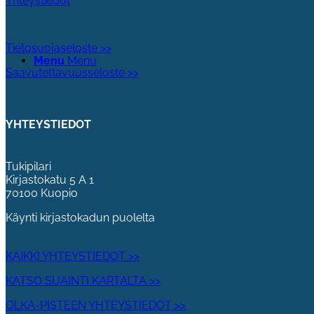
Yhteystiedot
Tietosuojaseloste >>
Menu
Menu
Saavutettavuusseloste >>
YHTEYSTIEDOT
Tukipilari
Kirjastokatu 5 A 1
70100 Kuopio
Käynti kirjastokadun puolelta
KAIKKI YHTEYSTIEDOT >>
KATSO SIJAINTI KARTALTA >>
OLKA-PISTEEN YHTEYSTIEDOT >>