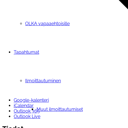
OLKA vapaaehtoisille
Tapahtumat
Ilmoittautuminen
Google-kalenteri
iCalendar
Muut ilmoittautumiset
Outlook 365
Outlook Live