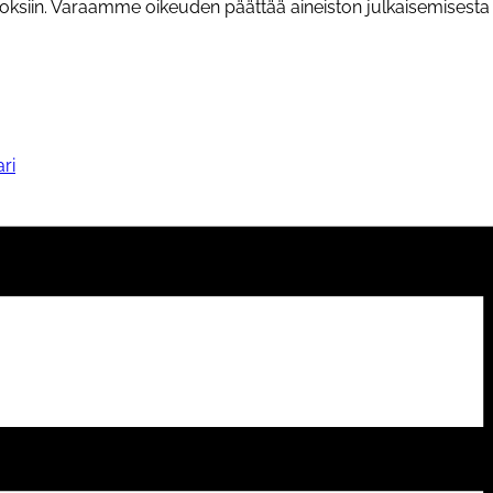
toksiin. Varaamme oikeuden päättää aineiston julkaisemises
ari