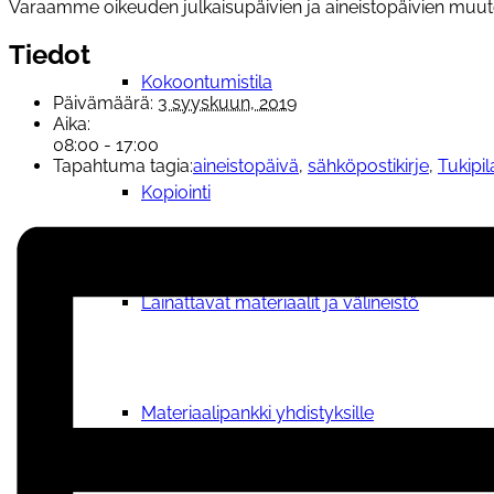
Varaamme oikeuden julkaisupäivien ja aineistopäivien muu
Tiedot
Kokoontumistila
Päivämäärä:
3 syyskuun, 2019
Aika:
08:00 - 17:00
Tapahtuma tagia:
aineistopäivä
,
sähköpostikirje
,
Tukipil
Kopiointi
Lainattavat materiaalit ja välineistö
Materiaalipankki yhdistyksille