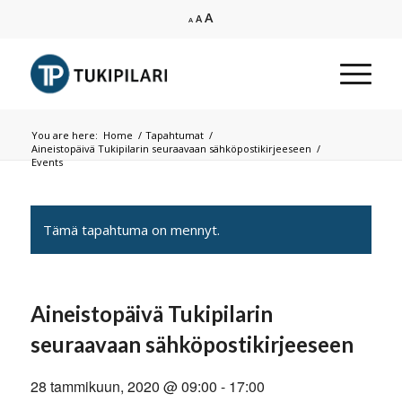
Increase
A
Reset
Decrease
A
A
font
font
font
size.
size.
size.
You are here:
Home
/
Tapahtumat
/
Aineistopäivä Tukipilarin seuraavaan sähköpostikirjeeseen
/
Events
Tämä tapahtuma on mennyt.
Aineistopäivä Tukipilarin
seuraavaan sähköpostikirjeeseen
28 tammikuun, 2020 @ 09:00
-
17:00