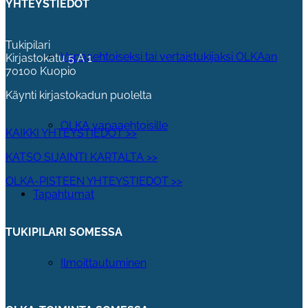
YHTEYSTIEDOT
Tukipilari
Vapaaehtoiseksi tai vertaistukijaksi OLKAan
Kirjastokatu 5 A 1
70100 Kuopio
Käynti kirjastokadun puolelta
OLKA vapaaehtoisille
KAIKKI YHTEYSTIEDOT >>
KATSO SIJAINTI KARTALTA >>
OLKA-PISTEEN YHTEYSTIEDOT >>
Tapahtumat
TUKIPILARI SOMESSA
Ilmoittautuminen