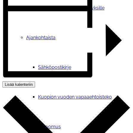
Tilauskoulutukset yhdistyksille
Ajankohtaista
Sähköpostikirje
Lisää kalenteriin
Kuopion vuoden vapaaehtoisteko
Vetoomus