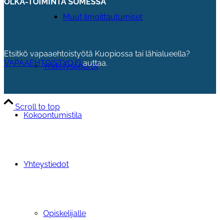
OLKA-TOIMINTA SOMESSA
Muut ilmoittautumiset
Etsitkö vapaaehtoistyötä Kuopiossa tai lähialueella?
VAPAAEHTOISTYO.FI
auttaa.
Yhdistysapprot
Scroll to top
Kokoontumistila
Yhteystiedot
Opiskelijalle