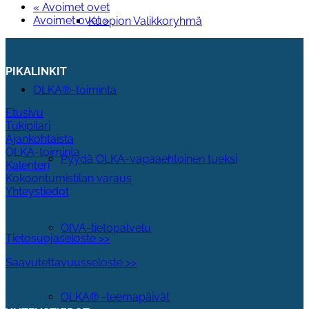
«
Avoimet ovet
Avoimet ovet
»
Kuopion Valikkoryhmä
PIKALINKIT
OLKA®-toiminta
Etusivu
Tukipilari
Ajankohtaista
OLKA-toiminta
Pyydä OLKA-vapaaehtoinen tueksi
Kalenteri
Kokoontumistilan varaus
Yhteystiedot
OIVA-tietopalvelu
Tietosuojaseloste >>
Saavutettavuusseloste >>
OLKA® -teemapäivät