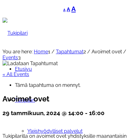
Decrease
Reset
Increase
A
A
A
font
font
font
size.
size.
size.
You are here:
Home
1
/
Tapahtumat
2
/
Avoimet ovet
/
Events
3
Etusivu
« All Events
Tämä tapahtuma on mennyt.
Avoimet ovet
Tukipilari
29 tammikuun, 2024 @ 14:00
-
16:00
Yleishyödylliset palvelut
Tukipilarilla on avoimet ovet yhdistyksille maanantaisin