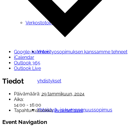
Verkostotoiminta
Yhteistyosopimuksen kanssamme tehneet
Google-kalenteri
iCalendar
Outlook 365
Outlook Live
Tiedot
yhdistykset
Päivämäärä:
29 tammikuun, 2024
Aika:
14:00 - 16:00
Yhteistyö- ja kumppanuussopimus
Tapahtumaluokka:
Avoimet ovet
Event Navigation