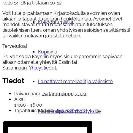
kello 14-16 ja tiistaisin 10-12.
Voit tulla piipahtamaan Kirjastokadulla avoimien ovien
aikaan ja tapaat Tukipilarin henkilökuntaa. Avoimet ovet
Kokoontumistila
mahdollistavat muun muassa ohjatun tulostuksen,
tietoteknisen tuen, oman yhdistyksen asioiden selvittämistä
tai vaikka mukavan jutustelu hetken.
Tervetuloa!
Kopiointi
Ps. Voit sopia käynnin myös sinulle paremmin sopivaan
aikaan ottamalla yhteyttä Essiin tai
Susannaan.
Yhteystiedot.
Tiedot
Lainattavat materiaalit ja välineistö
Päivämäärä:
29 tammikuun, 2024
Aika:
14:00 - 16:00
Tapahtumaluokka:
Avoimet ovet
Materiaalipankki yhdistyksille