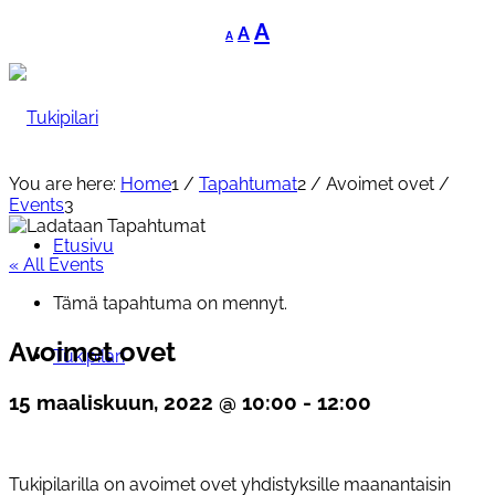
Decrease
Reset
Increase
A
A
A
font
font
font
size.
size.
size.
You are here:
Home
1
/
Tapahtumat
2
/
Avoimet ovet
/
Events
3
Etusivu
« All Events
Tämä tapahtuma on mennyt.
Avoimet ovet
Tukipilari
15 maaliskuun, 2022 @ 10:00
-
12:00
Tukipilarilla on avoimet ovet yhdistyksille maanantaisin