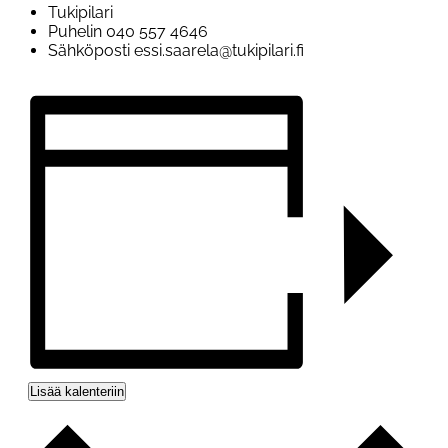
Tukipilari
Puhelin
040 557 4646
Sähköposti
essi.saarela@tukipilari.fi
Lisää kalenteriin