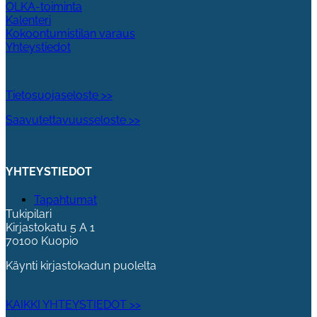
OLKA-toiminta
Kalenteri
Kokoontumistilan varaus
Yhteystiedot
Tietosuojaseloste >>
Saavutettavuusseloste >>
YHTEYSTIEDOT
Tapahtumat
Tukipilari
Kirjastokatu 5 A 1
70100 Kuopio
Käynti kirjastokadun puolelta
KAIKKI YHTEYSTIEDOT >>