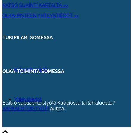
KATSO SIJAINTI KARTALTA >>
OLKA-PISTEEN YHTEYSTIEDOT >>
TUKIPILARI SOMESSA
Kokoontumistila
OLKA-TOIMINTA SOMESSA
Yhteystiedot
Etsitkö vapaaehtoistyötä Kuopiossa tai lähialueella?
VAPAAEHTOISTYO.FI
auttaa.