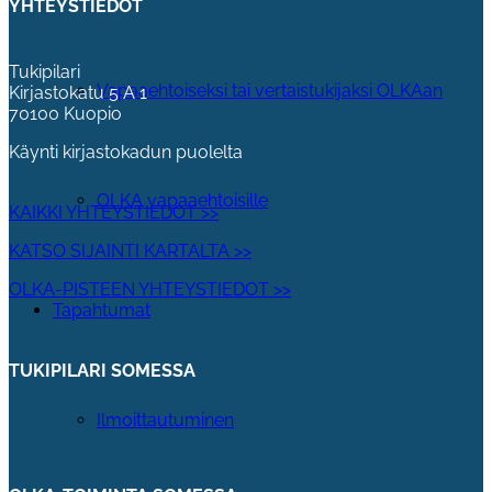
YHTEYSTIEDOT
Tukipilari
Vapaaehtoiseksi tai vertaistukijaksi OLKAan
Kirjastokatu 5 A 1
70100 Kuopio
Käynti kirjastokadun puolelta
OLKA vapaaehtoisille
KAIKKI YHTEYSTIEDOT >>
KATSO SIJAINTI KARTALTA >>
OLKA-PISTEEN YHTEYSTIEDOT >>
Tapahtumat
TUKIPILARI SOMESSA
Ilmoittautuminen