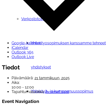
Verkostotoiminta
Yhteistyosopimuksen kanssamme tehneet
Google-kalenteri
iCalendar
Outlook 365
Outlook Live
Tiedot
yhdistykset
Päivämäärä:
21 tammikuun, 2025
Aika:
10:00 - 12:00
Yhteistyö- ja kumppanuussopimus
Tapahtumaluokka:
Avoimet ovet
Event Navigation