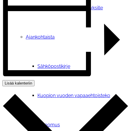
Tilauskoulutukset yhdistyksille
Ajankohtaista
Sähköpostikirje
Lisää kalenteriin
Kuopion vuoden vapaaehtoisteko
Vetoomus