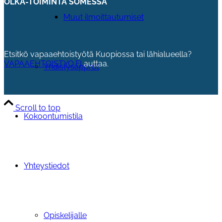
OLKA-TOIMINTA SOMESSA
Muut ilmoittautumiset
Etsitkö vapaaehtoistyötä Kuopiossa tai lähialueella?
VAPAAEHTOISTYO.FI
auttaa.
Yhdistysapprot
Scroll to top
Kokoontumistila
Yhteystiedot
Opiskelijalle