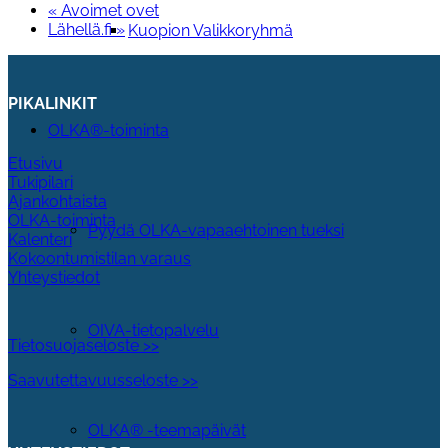
«
Avoimet ovet
Lähellä.fi
»
Kuopion Valikkoryhmä
PIKALINKIT
OLKA®-toiminta
Etusivu
Tukipilari
Ajankohtaista
OLKA-toiminta
Pyydä OLKA-vapaaehtoinen tueksi
Kalenteri
Kokoontumistilan varaus
Yhteystiedot
OIVA-tietopalvelu
Tietosuojaseloste >>
Saavutettavuusseloste >>
OLKA® -teemapäivät