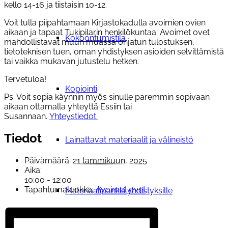
kello 14-16 ja tiistaisin 10-12.
Voit tulla piipahtamaan Kirjastokadulla avoimien ovien
aikaan ja tapaat Tukipilarin henkilökuntaa. Avoimet ovet
Kokoontumistila
mahdollistavat muun muassa ohjatun tulostuksen,
tietoteknisen tuen, oman yhdistyksen asioiden selvittämistä
tai vaikka mukavan jutustelu hetken.
Tervetuloa!
Kopiointi
Ps. Voit sopia käynnin myös sinulle paremmin sopivaan
aikaan ottamalla yhteyttä Essiin tai
Susannaan.
Yhteystiedot.
Tiedot
Lainattavat materiaalit ja välineistö
Päivämäärä:
21 tammikuun, 2025
Aika:
10:00 - 12:00
Tapahtumaluokka:
Avoimet ovet
Materiaalipankki yhdistyksille