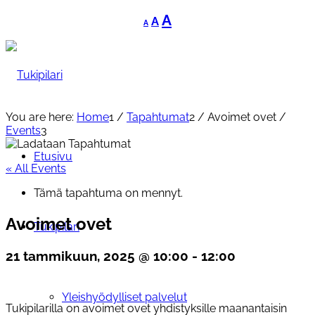
Decrease
Reset
Increase
A
A
A
font
font
font
size.
size.
size.
You are here:
Home
1
/
Tapahtumat
2
/
Avoimet ovet
/
Events
3
Etusivu
« All Events
Tämä tapahtuma on mennyt.
Avoimet ovet
Tukipilari
21 tammikuun, 2025 @ 10:00
-
12:00
Yleishyödylliset palvelut
Tukipilarilla on avoimet ovet yhdistyksille maanantaisin