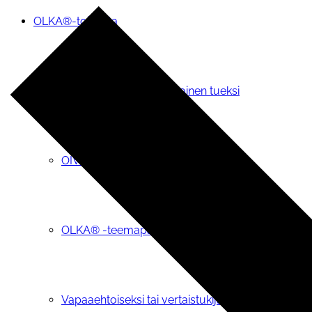
OLKA®-toiminta
Pyydä OLKA-vapaaehtoinen tueksi
OIVA-tietopalvelu
OLKA® -teemapäivät
Vapaaehtoiseksi tai vertaistukijaksi OLKAan