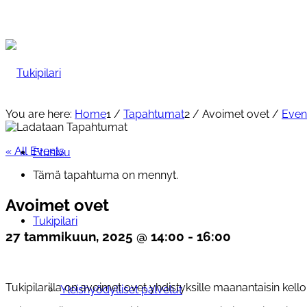
You are here:
Home
1
/
Tapahtumat
2
/
Avoimet ovet
/
Even
« All Events
Etusivu
Tämä tapahtuma on mennyt.
Avoimet ovet
Tukipilari
27 tammikuun, 2025 @ 14:00
-
16:00
Tukipilarilla on avoimet ovet yhdistyksille maanantaisin kello 1
Yleishyödylliset palvelut