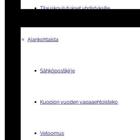
Tilauskoulutukset yhdistyksille
Ajankohtaista
Sähköpostikirje
Kuopion vuoden vapaaehtoisteko
Vetoomus