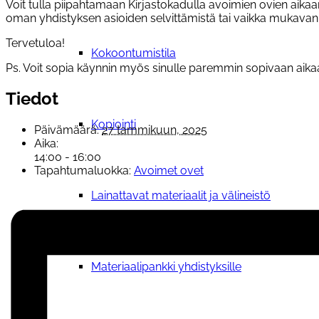
Voit tulla piipahtamaan Kirjastokadulla avoimien ovien aika
oman yhdistyksen asioiden selvittämistä tai vaikka mukavan 
Tervetuloa!
Kokoontumistila
Ps. Voit sopia käynnin myös sinulle paremmin sopivaan aikaa
Tiedot
Kopiointi
Päivämäärä:
27 tammikuun, 2025
Aika:
14:00 - 16:00
Tapahtumaluokka:
Avoimet ovet
Lainattavat materiaalit ja välineistö
Materiaalipankki yhdistyksille