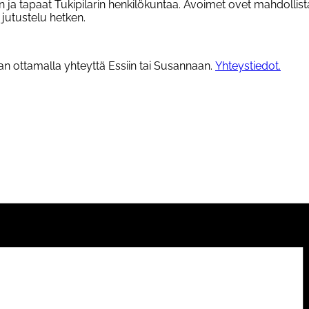
an ja tapaat Tukipilarin henkilökuntaa. Avoimet ovet mahdolli
jutustelu hetken.
n ottamalla yhteyttä Essiin tai Susannaan.
Yhteystiedot.