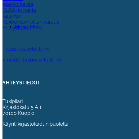
Ajankohtaista
OLKA-toiminta
Kalenteri
Kokoontumistilan varaus
Menu
Menu
Yhteystiedot
Tietosuojaseloste >>
Saavutettavuusseloste >>
YHTEYSTIEDOT
Tukipilari
Kirjastokatu 5 A 1
70100 Kuopio
Käynti kirjastokadun puolelta