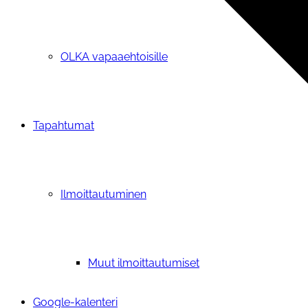
OLKA vapaaehtoisille
Tapahtumat
Ilmoittautuminen
Muut ilmoittautumiset
Google-kalenteri