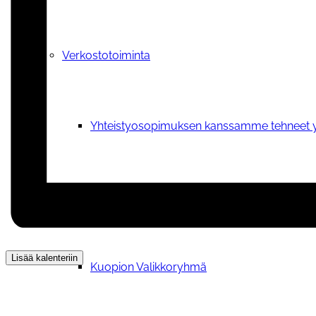
Verkostotoiminta
Yhteistyosopimuksen kanssamme tehneet y
Yhteistyö- ja kumppanuussopimus
Lisää kalenteriin
Kuopion Valikkoryhmä