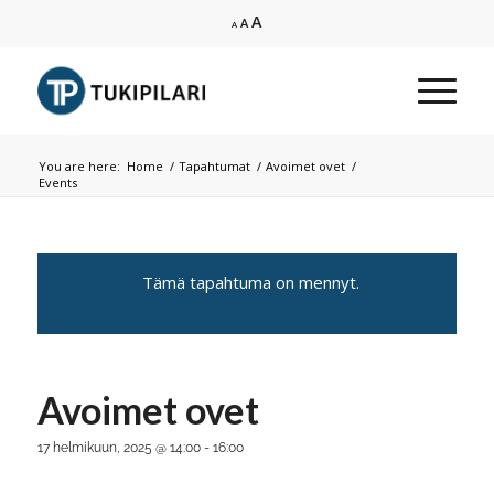
Increase
A
Reset
Decrease
A
A
font
font
font
size.
size.
size.
You are here:
Home
/
Tapahtumat
/
Avoimet ovet
/
Events
Tämä tapahtuma on mennyt.
Avoimet ovet
17 helmikuun, 2025 @ 14:00
-
16:00