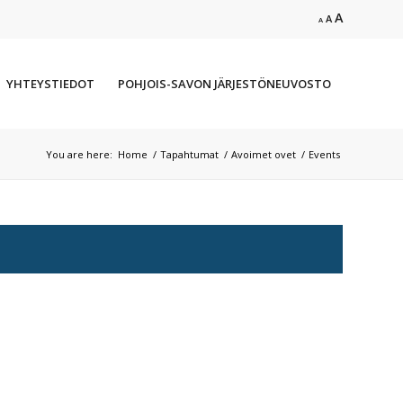
Increase
A
Reset
Decrease
A
A
font
font
font
size.
size.
size.
YHTEYSTIEDOT
POHJOIS-SAVON JÄRJESTÖNEUVOSTO
You are here:
Home
/
Tapahtumat
/
Avoimet ovet
/
Events