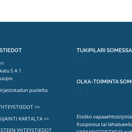
STIEDOT
TUKIPILARI SOMESS
ri
katu 5 A 1
uopio
OLKA-TOIMINTA SO
kirjastokadun puolelta
 YHTEYSTIEDOT >>
Etsitkö vapaaehtoistyötä
SIJAINTI KARTALTA >>
Kuopiossa tai lähialueell
ISTEEN YHTEYSTIEDOT