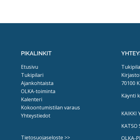
PIKALINKIT
YHTEY
Etusivu
Tukipila
Tukipilari
Kirjasto
Ajankohtaista
70100 K
OLKA-toiminta
Käynti 
Kalenteri
Kokoontumistilan varaus
KAIKKI
Yhteystiedot
KATSO 
Tietosuojaseloste >>
OLKA-P