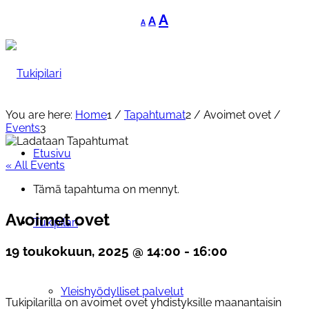
Decrease
Reset
Increase
A
A
A
font
font
font
size.
size.
size.
You are here:
Home
1
/
Tapahtumat
2
/
Avoimet ovet
/
Events
3
Etusivu
« All Events
Tämä tapahtuma on mennyt.
Avoimet ovet
Tukipilari
19 toukokuun, 2025 @ 14:00
-
16:00
Yleishyödylliset palvelut
Tukipilarilla on avoimet ovet yhdistyksille maanantaisin