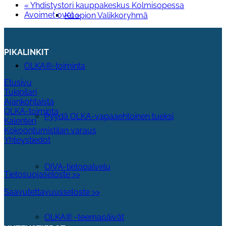
«
Yhdistystori kauppakeskus Kolmisopessa
Avoimet ovet
»
Kuopion Valikkoryhmä
PIKALINKIT
OLKA®-toiminta
Etusivu
Tukipilari
Ajankohtaista
OLKA-toiminta
Pyydä OLKA-vapaaehtoinen tueksi
Kalenteri
Kokoontumistilan varaus
Yhteystiedot
OIVA-tietopalvelu
Tietosuojaseloste >>
Saavutettavuusseloste >>
OLKA® -teemapäivät