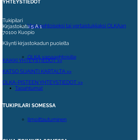
YHTEYSTIEDOT
Tukipilari
Vapaaehtoiseksi tai vertaistukijaksi OLKAan
Kirjastokatu 5 A 1
70100 Kuopio
Käynti kirjastokadun puolelta
OLKA vapaaehtoisille
KAIKKI YHTEYSTIEDOT >>
KATSO SIJAINTI KARTALTA >>
OLKA-PISTEEN YHTEYSTIEDOT >>
Tapahtumat
TUKIPILARI SOMESSA
Ilmoittautuminen