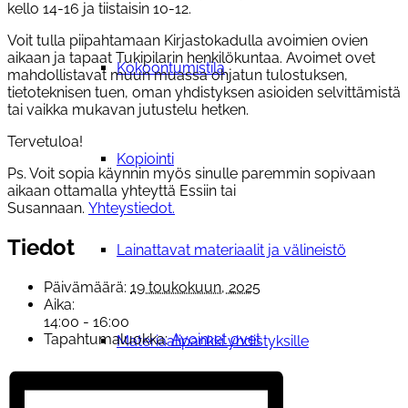
kello 14-16 ja tiistaisin 10-12.
Voit tulla piipahtamaan Kirjastokadulla avoimien ovien
aikaan ja tapaat Tukipilarin henkilökuntaa. Avoimet ovet
Kokoontumistila
mahdollistavat muun muassa ohjatun tulostuksen,
tietoteknisen tuen, oman yhdistyksen asioiden selvittämistä
tai vaikka mukavan jutustelu hetken.
Tervetuloa!
Kopiointi
Ps. Voit sopia käynnin myös sinulle paremmin sopivaan
aikaan ottamalla yhteyttä Essiin tai
Susannaan.
Yhteystiedot.
Tiedot
Lainattavat materiaalit ja välineistö
Päivämäärä:
19 toukokuun, 2025
Aika:
14:00 - 16:00
Tapahtumaluokka:
Avoimet ovet
Materiaalipankki yhdistyksille