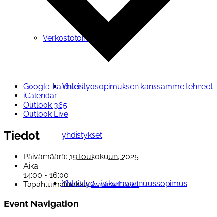
Verkostotoiminta
Yhteistyosopimuksen kanssamme tehneet
Google-kalenteri
iCalendar
Outlook 365
Outlook Live
Tiedot
yhdistykset
Päivämäärä:
19 toukokuun, 2025
Aika:
14:00 - 16:00
Yhteistyö- ja kumppanuussopimus
Tapahtumaluokka:
Avoimet ovet
Event Navigation