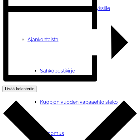
Tilauskoulutukset yhdistyksille
Ajankohtaista
Sähköpostikirje
Lisää kalenteriin
Kuopion vuoden vapaaehtoisteko
Vetoomus