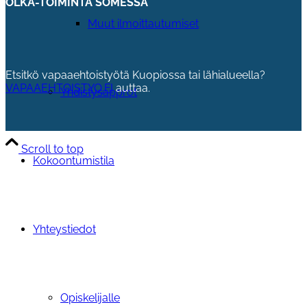
OLKA-TOIMINTA SOMESSA
Muut ilmoittautumiset
Etsitkö vapaaehtoistyötä Kuopiossa tai lähialueella?
VAPAAEHTOISTYO.FI
auttaa.
Yhdistysapprot
Scroll to top
Kokoontumistila
Yhteystiedot
Opiskelijalle