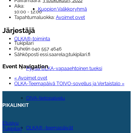
Päivämäärä:
3 toukokuun, 2022
Aika:
Kuopion Valikkoryhmä
10:00 - 12:00
Tapahtumaluokka:
Avoimet ovet
Järjestäjä
OLKA®-toiminta
Tukipilari
Puhelin
040 557 4646
Sähköposti
essi.saarela@tukipilari.fi
Event Navigation
Pyydä OLKA-vapaaehtoinen tueksi
«
Avoimet ovet
OLKA-Teemapäivä TOIVO-sovellus ja Vertaistalo
»
OIVA-tietopalvelu
PIKALINKIT
Etusivu
OLKA® -teemapäivät
Tukipilari