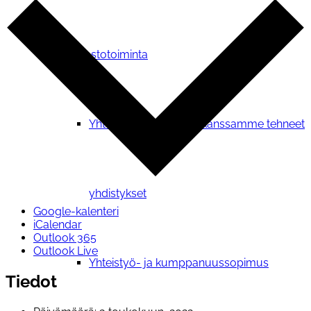
Verkostotoiminta
Yhteistyosopimuksen kanssamme tehneet
yhdistykset
Google-kalenteri
iCalendar
Outlook 365
Outlook Live
Yhteistyö- ja kumppanuussopimus
Tiedot