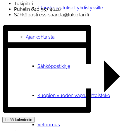
Tukipilari
Tilauskoulutukset yhdistyksille
Puhelin
040 557 4646
Sähköposti
essi.saarela@tukipilari.fi
Ajankohtaista
Sähköpostikirje
Kuopion vuoden vapaaehtoisteko
Lisää kalenteriin
Vetoomus