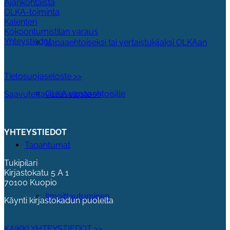
Ajankohtaista
OLKA-toiminta
Kalenteri
Kokoontumistilan varaus
Yhteystiedot
Vapaaehtoiseksi tai vertaistukijaksi OLKAan
Tietosuojaseloste >>
OLKA vapaaehtoisille
Saavutettavuusseloste >>
YHTEYSTIEDOT
Tapahtumat
Tukipilari
Kirjastokatu 5 A 1
70100 Kuopio
Ilmoittautuminen
Käynti kirjastokadun puolelta
KAIKKI YHTEYSTIEDOT >>