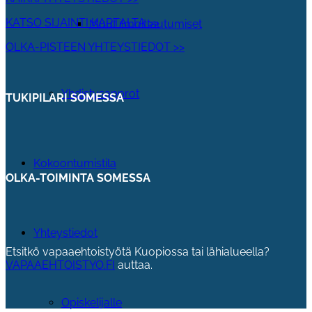
KATSO SIJAINTI KARTALTA >>
Muut ilmoittautumiset
OLKA-PISTEEN YHTEYSTIEDOT >>
Yhdistysapprot
TUKIPILARI SOMESSA
Kokoontumistila
OLKA-TOIMINTA SOMESSA
Yhteystiedot
Etsitkö vapaaehtoistyötä Kuopiossa tai lähialueella?
VAPAAEHTOISTYO.FI
auttaa.
Opiskelijalle