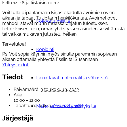
kello 14-16 ja tiistaisin 10-12.
Voit tulla piipahtamaan Kirjastokadulla avoimien ovien
aikaan ja tapaat Tukipilarin henkilökuntaa. Avoimet ovet
Kokoontumistila
mahdollistavat muun muassa ohjatun tulostuksen,
tietoteknisen tuen, oman yhdistyksen asioiden selvittämistä
tai vaikka mukavan jutustelu hetken.
Tervetuloa!
Kopiointi
Ps. Voit sopia käynnin myös sinulle paremmin sopivaan
aikaan ottamalla yhteyttä Essiin tai Susannaan.
Yhteystiedot.
Tiedot
Lainattavat materiaalit ja välineistö
Päivämäärä:
3 toukokuun, 2022
Aika:
10:00 - 12:00
Tapahtumaluokka:
Avoimet ovet
Materiaalipankki yhdistyksille
Järjestäjä