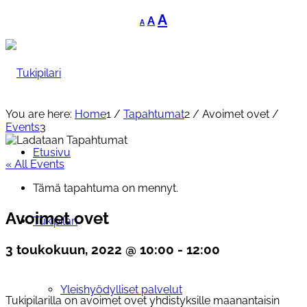
Decrease
Reset
Increase
A
A
A
font
font
font
size.
size.
size.
You are here:
Home
1
/
Tapahtumat
2
/
Avoimet ovet
/
Events
3
Etusivu
« All Events
Tämä tapahtuma on mennyt.
Avoimet ovet
Tukipilari
3 toukokuun, 2022 @ 10:00
-
12:00
Yleishyödylliset palvelut
Tukipilarilla on avoimet ovet yhdistyksille maanantaisin