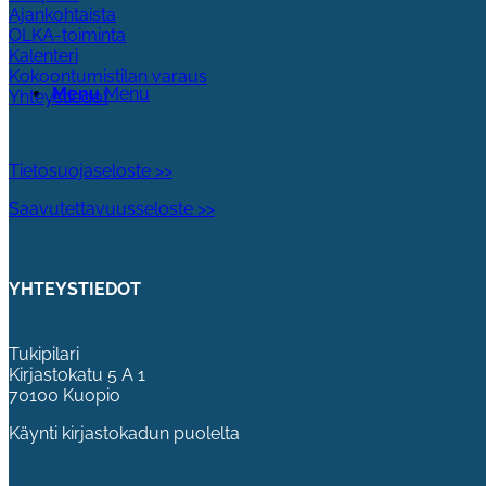
Ajankohtaista
OLKA-toiminta
Kalenteri
Kokoontumistilan varaus
Menu
Menu
Yhteystiedot
Tietosuojaseloste >>
Saavutettavuusseloste >>
YHTEYSTIEDOT
Tukipilari
Kirjastokatu 5 A 1
70100 Kuopio
Käynti kirjastokadun puolelta