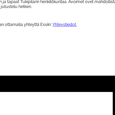
an ja tapaat Tukipilarin henkilökuntaa. Avoimet ovet mahdolli
jutustelu hetken.
n ottamalla yhteyttä Essiin:
Yhteystiedot.