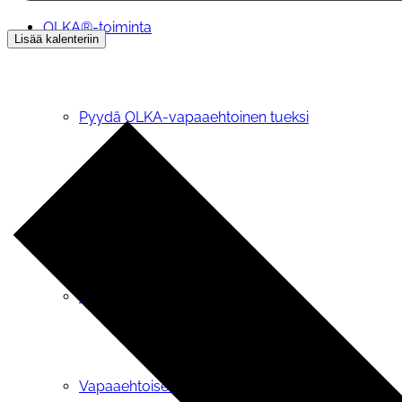
OLKA®-toiminta
Lisää kalenteriin
Pyydä OLKA-vapaaehtoinen tueksi
OIVA-tietopalvelu
OLKA® -teemapäivät
Vapaaehtoiseksi tai vertaistukijaksi OLKAan