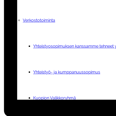
Verkostotoiminta
Yhteistyosopimuksen kanssamme tehneet y
Yhteistyö- ja kumppanuussopimus
Kuopion Valikkoryhmä