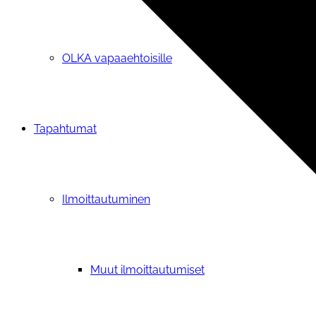
OLKA vapaaehtoisille
Tapahtumat
Ilmoittautuminen
Muut ilmoittautumiset