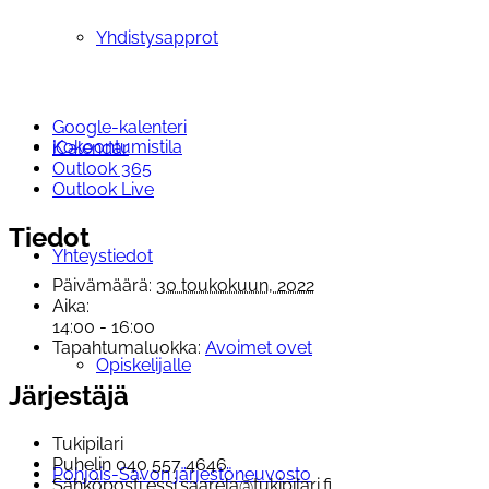
Yhdistysapprot
Google-kalenteri
Kokoontumistila
iCalendar
Outlook 365
Outlook Live
Tiedot
Yhteystiedot
Päivämäärä:
30 toukokuun, 2022
Aika:
14:00 - 16:00
Tapahtumaluokka:
Avoimet ovet
Opiskelijalle
Järjestäjä
Tukipilari
Puhelin
040 557 4646
Pohjois-Savon järjestöneuvosto
Sähköposti
essi.saarela@tukipilari.fi