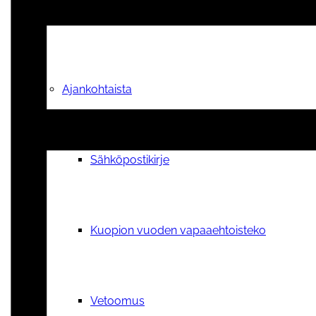
Tilauskoulutukset yhdistyksille
Ajankohtaista
Sähköpostikirje
Kuopion vuoden vapaaehtoisteko
Vetoomus