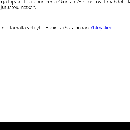
an ja tapaat Tukipilarin henkilökuntaa. Avoimet ovet mahdolli
jutustelu hetken.
n ottamalla yhteyttä Essiin tai Susannaan.
Yhteystiedot.