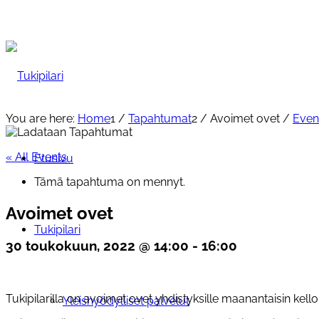
You are here:
Home
1
/
Tapahtumat
2
/
Avoimet ovet
/
Even
« All Events
Etusivu
Tämä tapahtuma on mennyt.
Avoimet ovet
Tukipilari
30 toukokuun, 2022 @ 14:00
-
16:00
Tukipilarilla on avoimet ovet yhdistyksille maanantaisin kello 1
Yleishyödylliset palvelut