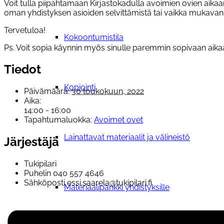
Voit tulla piipahtamaan Kirjastokadulla avoimien ovien aika
oman yhdistyksen asioiden selvittämistä tai vaikka mukavan 
Tervetuloa!
Kokoontumistila
Ps. Voit sopia käynnin myös sinulle paremmin sopivaan aikaa
Tiedot
Kopiointi
Päivämäärä:
30 toukokuun, 2022
Aika:
14:00 - 16:00
Tapahtumaluokka:
Avoimet ovet
Lainattavat materiaalit ja välineistö
Järjestäjä
Tukipilari
Puhelin
040 557 4646
Sähköposti
essi.saarela@tukipilari.fi
Materiaalipankki yhdistyksille