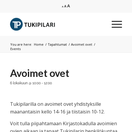
Increase
A
Reset
Decrease
A
A
font
font
font
size.
size.
size.
You are here:
Home
/
Tapahtumat
/
Avoimet ovet
/
Events
Avoimet ovet
6 lokakuun @ 10:00
-
12:00
Tukipilarilla on avoimet ovet yhdistyksille
maanantaisin kello 14-16 ja tiistaisin 10-12.
Voit tulla piipahtamaan Kirjastokadulla avoimien
ovien aikaan ja tapaat Tukipilarin henkilökuntaa.