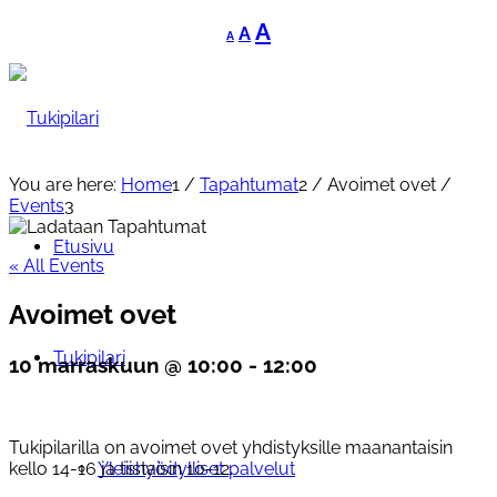
Decrease
Reset
Increase
A
A
A
font
font
font
size.
size.
size.
You are here:
Home
1
/
Tapahtumat
2
/
Avoimet ovet
/
Events
3
Etusivu
« All Events
Avoimet ovet
Tukipilari
10 marraskuun @ 10:00
-
12:00
Tukipilarilla on avoimet ovet yhdistyksille maanantaisin
kello 14-16 ja tiistaisin 10-12.
Yleishyödylliset palvelut