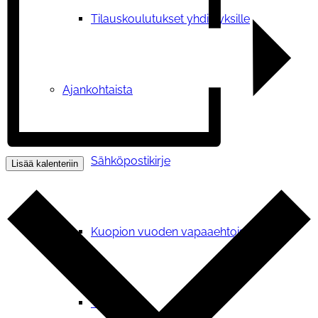
Tilauskoulutukset yhdistyksille
Ajankohtaista
Sähköpostikirje
Lisää kalenteriin
Kuopion vuoden vapaaehtoisteko
Vetoomus