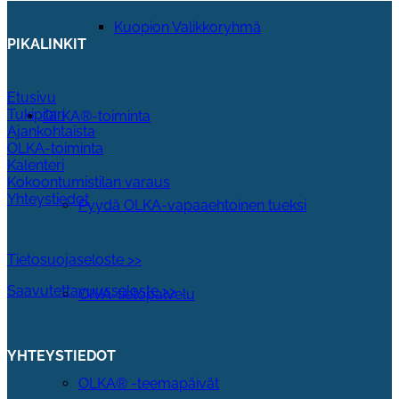
Kuopion Valikkoryhmä
PIKALINKIT
Etusivu
Tukipilari
OLKA®-toiminta
Ajankohtaista
OLKA-toiminta
Kalenteri
Kokoontumistilan varaus
Yhteystiedot
Pyydä OLKA-vapaaehtoinen tueksi
Tietosuojaseloste >>
Saavutettavuusseloste >>
OIVA-tietopalvelu
YHTEYSTIEDOT
OLKA® -teemapäivät