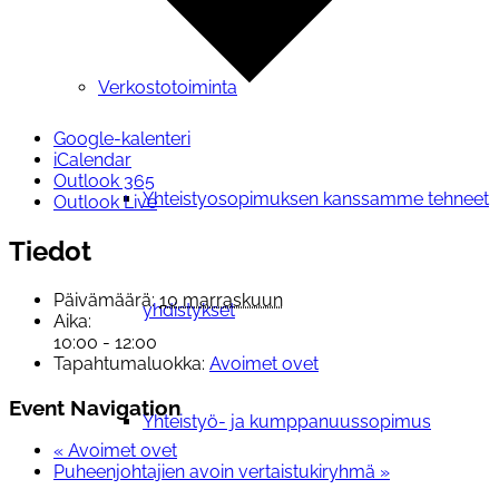
Verkostotoiminta
Google-kalenteri
iCalendar
Outlook 365
Yhteistyosopimuksen kanssamme tehneet
Outlook Live
Tiedot
Päivämäärä:
10 marraskuun
yhdistykset
Aika:
10:00 - 12:00
Tapahtumaluokka:
Avoimet ovet
Event Navigation
Yhteistyö- ja kumppanuussopimus
«
Avoimet ovet
Puheenjohtajien avoin vertaistukiryhmä
»