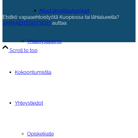
Muut ilmoittautumiset
Etsitkö vapaaehtoistyötä Kuopiossa tai lähialueella?
VAPAAEHTOISTYO.FI
auttaa.
Yhdistysapprot
Scroll to top
Kokoontumistila
Yhteystiedot
Opiskelijalle