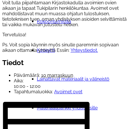
Voit tulla piipahtamaan Kirjastokadulla avoimien ovien
aikaan ja tapaat Tukipilarin henkilökuntaa. Avoimet ovet
mahdollistavat muun muassa ohjatun tulostuksen,
tietoteknisen tuen, oman yhdistyksen asioiden selvittämistä
Kokoontumistila
tai vaikka mukavan jutustelu hetken.
Tervetuloa!
Ps. Voit sopia käynnin myös sinulle paremmin sopivaan
aikaan ottamalla yhteyttä Essiin:
Yhteystiedot.
Kopiointi
Tiedot
Päivämäärä:
10 marraskuun
Lainattavat materiaalit ja välineistö
Aika:
10:00 - 12:00
Tapahtumaluokka:
Avoimet ovet
Materiaalipankki yhdistyksille