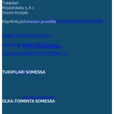
Tukipilari
Kirjastokatu 5 A 1
70100 Kuopio
Vapaaehtoiseksi tai vertaistukijaksi OLKAan
Käynti kirjastokadun puolelta
KAIKKI YHTEYSTIEDOT >>
KATSO SIJAINTI KARTALTA >>
OLKA vapaaehtoisille
OLKA-PISTEEN YHTEYSTIEDOT >>
Tapahtumat
TUKIPILARI SOMESSA
Ilmoittautuminen
OLKA-TOIMINTA SOMESSA