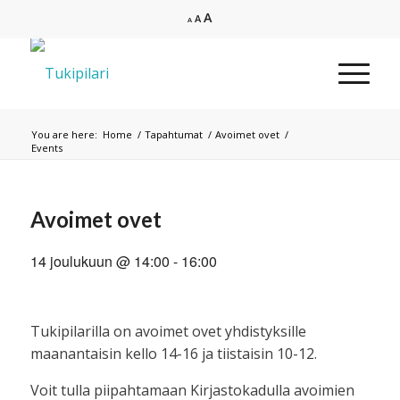
Increase
A
Reset
Decrease
A
A
font
font
font
size.
size.
size.
You are here:
Home
/
Tapahtumat
/
Avoimet ovet
/
Events
Avoimet ovet
14 joulukuun @ 14:00
-
16:00
Tukipilarilla on avoimet ovet yhdistyksille
maanantaisin kello 14-16 ja tiistaisin 10-12.
Voit tulla piipahtamaan Kirjastokadulla avoimien