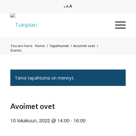
Increase
A
Reset
Decrease
A
A
font
font
font
size.
size.
size.
You are here:
Home
/
Tapahtumat
/
Avoimet ovet
/
Events
Tämä tapahtuma on mennyt.
Avoimet ovet
10 lokakuun, 2022 @ 14:00
-
16:00