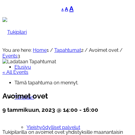
Decrease
Reset
Increase
A
A
A
font
font
font
size.
size.
size.
You are here:
Home
1
/
Tapahtumat
2
/
Avoimet ovet
/
Events
3
Etusivu
« All Events
Tämä tapahtuma on mennyt.
Avoimet ovet
Tukipilari
9 tammikuun, 2023 @ 14:00
-
16:00
Yleishyödylliset palvelut
Tukipilarilla on avoimet ovet yhdistyksille maanantaisin