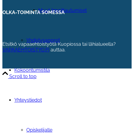
Muut ilmoittautumiset
OLKA-TOIMINTA SOMESSA
Yhdistysapprot
Etsitkö vapaaehtoistyötä Kuopiossa tai lähialueella?
VAPAAEHTOISTYO.FI
auttaa.
Kokoontumistila
Scroll to top
Yhteystiedot
Opiskelijalle