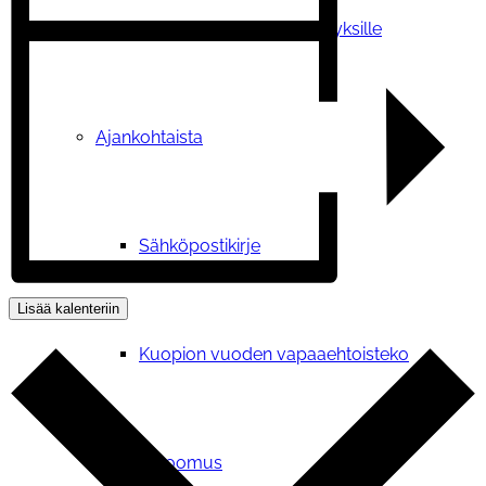
Tilauskoulutukset yhdistyksille
Ajankohtaista
Sähköpostikirje
Lisää kalenteriin
Kuopion vuoden vapaaehtoisteko
Vetoomus