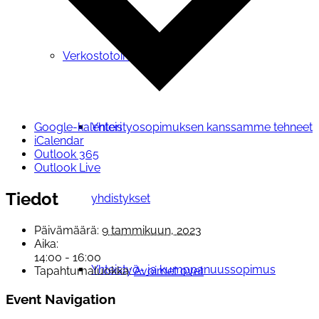
Verkostotoiminta
Yhteistyosopimuksen kanssamme tehneet
Google-kalenteri
iCalendar
Outlook 365
Outlook Live
Tiedot
yhdistykset
Päivämäärä:
9 tammikuun, 2023
Aika:
14:00 - 16:00
Yhteistyö- ja kumppanuussopimus
Tapahtumaluokka:
Avoimet ovet
Event Navigation