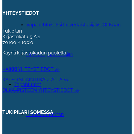
YHTEYSTIEDOT
Vapaaehtoiseksi tai vertaistukijaksi OLKAan
Tukipilari
Kirjastokatu 5 A 1
70100 Kuopio
Käynti kirjastokadun puolelta
OLKA vapaaehtoisille
KAIKKI YHTEYSTIEDOT >>
KATSO SIJAINTI KARTALTA >>
Tapahtumat
OLKA-PISTEEN YHTEYSTIEDOT >>
TUKIPILARI SOMESSA
Ilmoittautuminen