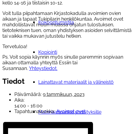
kello 14-16 ja tiistaisin 10-12.
Voit tulla piipahtamaan Kirjastokadulla avoimien ovien
aikaan ja tapaat Tukipilarin henkilökuntaa. Avoimet ovet
Kokoontumistila
mahdollistavat muun muassa ohjatun tulostuksen,
tietoteknisen tuen, oman yhdistyksen asioiden selvittämistä
tai vaikka mukavan jutustelu hetken.
Tervetuloa!
Kopiointi
Ps. Voit sopia käynnin myös sinulle paremmin sopivaan
aikaan ottamalla yhteyttä Essiin tai
Susannaan.
Yhteystiedot.
Tiedot
Lainattavat materiaalit ja välineistö
Päivämäärä:
9 tammikuun, 2023
Aika:
14:00 - 16:00
Tapahtumaluokka:
Avoimet ovet
Materiaalipankki yhdistyksille