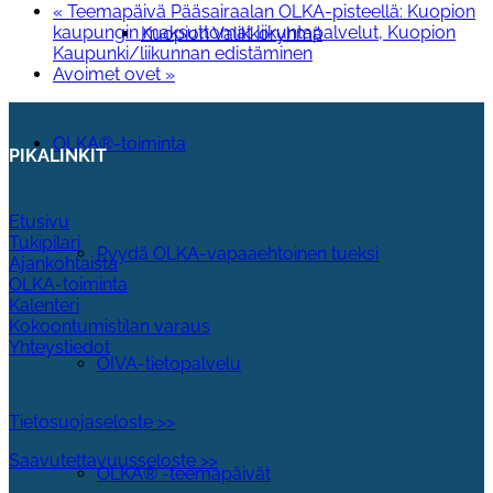
«
Teemapäivä Pääsairaalan OLKA-pisteellä: Kuopion
kaupungin maksuttomat liikuntapalvelut, Kuopion
Kuopion Valikkoryhmä
Kaupunki/liikunnan edistäminen
Avoimet ovet
»
OLKA®-toiminta
PIKALINKIT
Etusivu
Tukipilari
Pyydä OLKA-vapaaehtoinen tueksi
Ajankohtaista
OLKA-toiminta
Kalenteri
Kokoontumistilan varaus
Yhteystiedot
OIVA-tietopalvelu
Tietosuojaseloste >>
Saavutettavuusseloste >>
OLKA® -teemapäivät