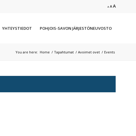
Increase
A
Reset
Decrease
A
A
font
font
font
size.
size.
size.
YHTEYSTIEDOT
POHJOIS-SAVON JÄRJESTÖNEUVOSTO
You are here:
Home
/
Tapahtumat
/
Avoimet ovet
/
Events