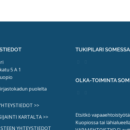
STIEDOT
TUKIPILARI SOMESS
ri
katu 5 A 1
uopio
OLKA-TOIMINTA SO
kirjastokadun puolelta
 YHTEYSTIEDOT >>
Etsitkö vapaaehtoistyötä
SIJAINTI KARTALTA >>
Kuopiossa tai lähialueell
ISTEEN YHTEYSTIEDOT