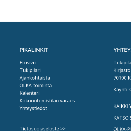
PIKALINKIT
YHTEY
Etusivu
Tukipila
Tukipilari
Kirjasto
Ajankohtaista
70100 K
OLKA-toiminta
Käynti 
Kalenteri
Kokoontumistilan varaus
KAIKKI
Yhteystiedot
KATSO 
Tietosuojaseloste >>
OLKA-P