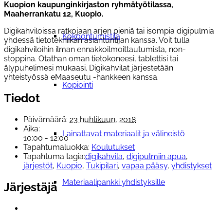
Kuopion kaupunginkirjaston ryhmätyötilassa,
Maaherrankatu 12, Kuopio.
Digikahviloissa ratkojaan arjen pieniä tai isompia digipulmia
Kokoontumistila
yhdessä tietotekniikan asiantuntijan kanssa. Voit tulla
digikahviloihin ilman ennakkoilmoittautumista, non-
stoppina. Otathan oman tietokoneesi, tablettisi tai
älypuhelimesi mukaasi. Digikahvilat järjestetään
yhteistyössä eMaaseutu -hankkeen kanssa.
Kopiointi
Tiedot
Päivämäärä:
23 huhtikuun, 2018
Aika:
Lainattavat materiaalit ja välineistö
10:00 - 12:00
Tapahtumaluokka:
Koulutukset
Tapahtuma tagia:
digikahvila
,
digipulmiin apua
,
järjestöt
,
Kuopio
,
Tukipilari
,
vapaa pääsy
,
yhdistykset
Materiaalipankki yhdistyksille
Järjestäjä