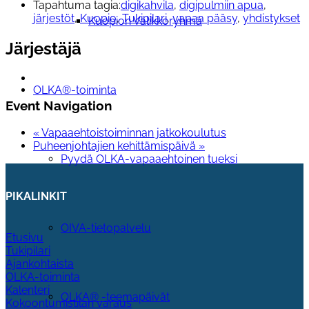
Tapahtuma tagia:
digikahvila
,
digipulmiin apua
,
järjestöt
,
Kuopio
,
Tukipilari
,
vapaa pääsy
,
yhdistykset
Kuopion Valikkoryhmä
Järjestäjä
OLKA®-toiminta
Event Navigation
«
Vapaaehtoistoiminnan jatkokoulutus
Puheenjohtajien kehittämispäivä
»
Pyydä OLKA-vapaaehtoinen tueksi
PIKALINKIT
OIVA-tietopalvelu
Etusivu
Tukipilari
Ajankohtaista
OLKA-toiminta
Kalenteri
OLKA® -teemapäivät
Kokoontumistilan varaus