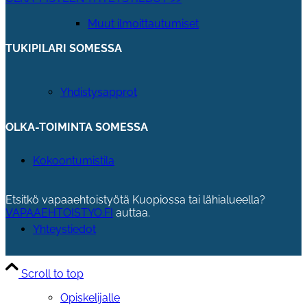
Muut ilmoittautumiset
TUKIPILARI SOMESSA
Yhdistysapprot
OLKA-TOIMINTA SOMESSA
Kokoontumistila
Etsitkö vapaaehtoistyötä Kuopiossa tai lähialueella?
VAPAAEHTOISTYO.FI
auttaa.
Yhteystiedot
Scroll to top
Opiskelijalle