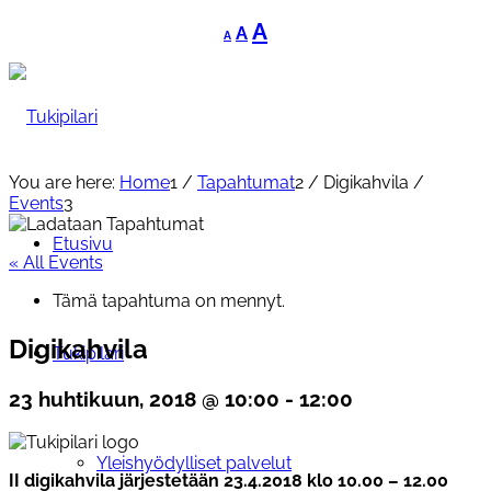
Decrease
Reset
Increase
A
A
A
font
font
font
size.
size.
size.
You are here:
Home
1
/
Tapahtumat
2
/
Digikahvila
/
Events
3
Etusivu
« All Events
Tämä tapahtuma on mennyt.
Digikahvila
Tukipilari
23 huhtikuun, 2018 @ 10:00
-
12:00
Yleishyödylliset palvelut
II digikahvila järjestetään 23.4.2018 klo 10.00 – 12.00