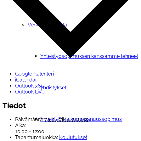
Verkostotoiminta
Yhteistyosopimuksen kanssamme tehneet
Google-kalenteri
iCalendar
Outlook 365
yhdistykset
Outlook Live
Tiedot
Yhteistyö- ja kumppanuussopimus
Päivämäärä:
23 huhtikuun, 2018
Aika:
10:00 - 12:00
Tapahtumaluokka:
Koulutukset