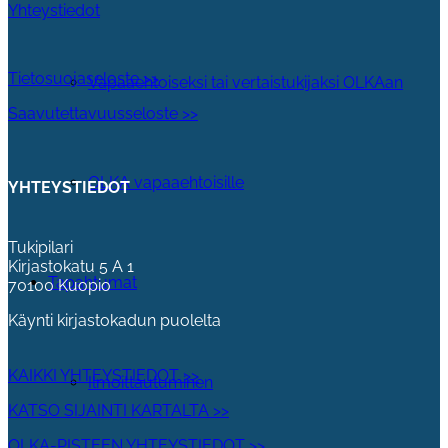
Yhteystiedot
Tietosuojaseloste >>
Vapaaehtoiseksi tai vertaistukijaksi OLKAan
Saavutettavuusseloste >>
OLKA vapaaehtoisille
YHTEYSTIEDOT
Tukipilari
Kirjastokatu 5 A 1
Tapahtumat
70100 Kuopio
Käynti kirjastokadun puolelta
KAIKKI YHTEYSTIEDOT >>
Ilmoittautuminen
KATSO SIJAINTI KARTALTA >>
OLKA-PISTEEN YHTEYSTIEDOT >>