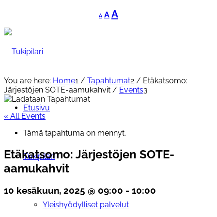
Decrease
Reset
Increase
A
A
A
font
font
font
size.
size.
size.
You are here:
Home
1
/
Tapahtumat
2
/
Etäkatsomo:
Järjestöjen SOTE-aamukahvit
/
Events
3
Etusivu
« All Events
Tämä tapahtuma on mennyt.
Etäkatsomo: Järjestöjen SOTE-
Tukipilari
aamukahvit
10 kesäkuun, 2025 @ 09:00
-
10:00
Yleishyödylliset palvelut