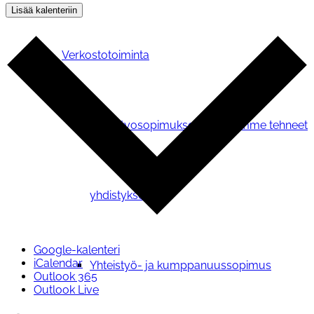
Lisää kalenteriin
Verkostotoiminta
Yhteistyosopimuksen kanssamme tehneet
yhdistykset
Google-kalenteri
iCalendar
Yhteistyö- ja kumppanuussopimus
Outlook 365
Outlook Live