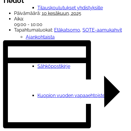
Tiedot
Tilauskoulutukset yhdistyksille
Päivämäärä:
10 kesäkuun, 2025
Aika:
09:00 - 10:00
Tapahtumaluokat:
Etäkatsomo
,
SOTE-aamukahvit
Ajankohtaista
Sähköpostikirje
Kuopion vuoden vapaaehtoisteko
Vetoomus