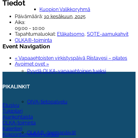
Tiedot
Kuopion Valikkoryhmä
Päivämäärä:
10 kesäkuun, 2025
Aika:
09:00 - 10:00
Tapahtumaluokat:
Etäkatsomo
,
SOTE-aamukahvit
OLKA®-toiminta
Event Navigation
«
Vapaaehtoisten virkistyspäivä Riistavesi – pilates
Avoimet ovet
»
Pyydä OLKA-vapaaehtoinen tueksi
PIKALINKIT
OIVA-tietopalvelu
Etusivu
Tukipilari
Ajankohtaista
OLKA-toiminta
Kalenteri
OLKA® -teemapäivät
Kokoontumistilan varaus