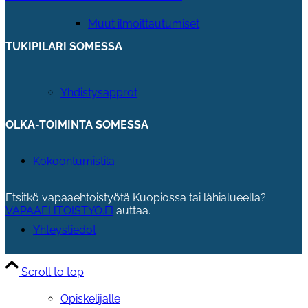
Muut ilmoittautumiset
TUKIPILARI SOMESSA
Yhdistysapprot
OLKA-TOIMINTA SOMESSA
Kokoontumistila
Etsitkö vapaaehtoistyötä Kuopiossa tai lähialueella?
VAPAAEHTOISTYO.FI
auttaa.
Yhteystiedot
Scroll to top
Opiskelijalle