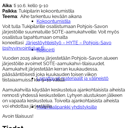
Aika
: ti 10.6. kello 9-10
Paikka
: Tukipilarin kokoontumistila
Teema
: Aihe tarkentuu kevään aikana
Kokoontumistila
Voit tulla Tukipilarille osallistumaan Pohjois-Savon
järjestöille suunnatuille SOTE-aamukahveille. Voit myös
osallistua tapahtumaan omalta
koneeltasi:
Järjestöyhteistyö – HYTE – Pohjois-Savo
(pshyvinvointialue.fi)
Kopiointi
Vuoden 2025 aikana järjestetään Pohjois-Savon alueen
järjestöille avoimet SOTE-aamukahvi-tilaisuudet.
Aamukahvit järjestetään kerran kuukaudessa,
pääsääntöisesti joka kuukauden toisen viikon
Lainattavat materiaalit ja välineistö
tiistaiaamuissa klo 9–10 välillä.
Aamukahvilla käydään keskustelua ajankohtaisista aiheista
rennosti yhdessä keskustellen. Lyhyen alustuksen jälkeen
on vapaata keskustelua. Toiveita ajankohtaisista aiheista
voi ehdottaa järjestäjille.
Materiaalipankki yhdistyksille
Avoin tilaisuus!