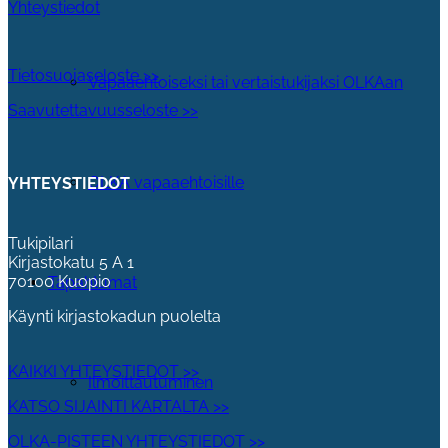
Yhteystiedot
Tietosuojaseloste >>
Vapaaehtoiseksi tai vertaistukijaksi OLKAan
Saavutettavuusseloste >>
OLKA vapaaehtoisille
YHTEYSTIEDOT
Tukipilari
Kirjastokatu 5 A 1
70100 Kuopio
Tapahtumat
Käynti kirjastokadun puolelta
KAIKKI YHTEYSTIEDOT >>
Ilmoittautuminen
KATSO SIJAINTI KARTALTA >>
OLKA-PISTEEN YHTEYSTIEDOT >>