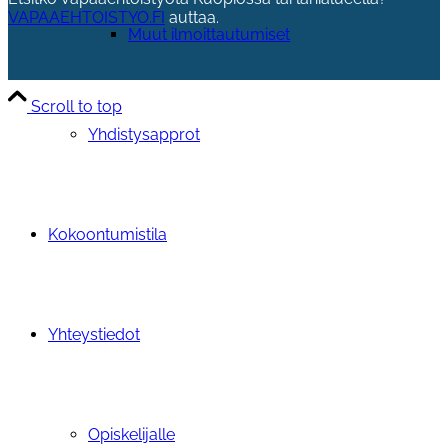
VAPAAEHTOISTYO.FI
auttaa.
Muut ilmoittautumiset
Scroll to top
Yhdistysapprot
Kokoontumistila
Yhteystiedot
Opiskelijalle