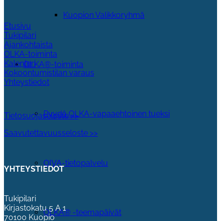
Kuopion Valikkoryhmä
Etusivu
Tukipilari
Ajankohtaista
OLKA-toiminta
Kalenteri
OLKA®-toiminta
Kokoontumistilan varaus
Yhteystiedot
Pyydä OLKA-vapaaehtoinen tueksi
Tietosuojaseloste >>
Saavutettavuusseloste >>
OIVA-tietopalvelu
YHTEYSTIEDOT
Tukipilari
Kirjastokatu 5 A 1
OLKA® -teemapäivät
70100 Kuopio