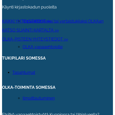
Käynti kirjastokadun puolelta
Vapaaehtoiseksi tai vertaistukijaksi OLKAan
KAIKKI YHTEYSTIEDOT >>
KATSO SIJAINTI KARTALTA >>
OLKA-PISTEEN YHTEYSTIEDOT >>
OLKA vapaaehtoisille
TUKIPILARI SOMESSA
Tapahtumat
OLKA-TOIMINTA SOMESSA
Ilmoittautuminen
Etsitkö vapaaehtoistyötä Kuopiossa tai lähialueella?