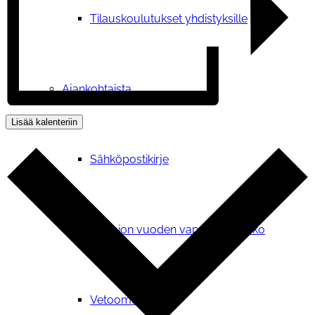
Tilauskoulutukset yhdistyksille
Ajankohtaista
Lisää kalenteriin
Sähköpostikirje
Kuopion vuoden vapaaehtoisteko
Vetoomus