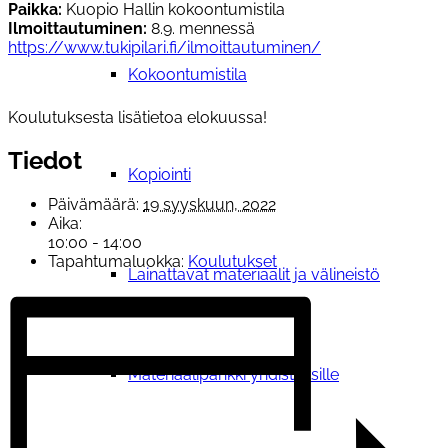
Paikka:
Kuopio Hallin kokoontumistila
Ilmoittautuminen:
8.9. mennessä
https://www.tukipilari.fi/ilmoittautuminen/
Kokoontumistila
Koulutuksesta lisätietoa elokuussa!
Tiedot
Kopiointi
Päivämäärä:
19 syyskuun, 2022
Aika:
10:00 - 14:00
Tapahtumaluokka:
Koulutukset
Lainattavat materiaalit ja välineistö
Materiaalipankki yhdistyksille