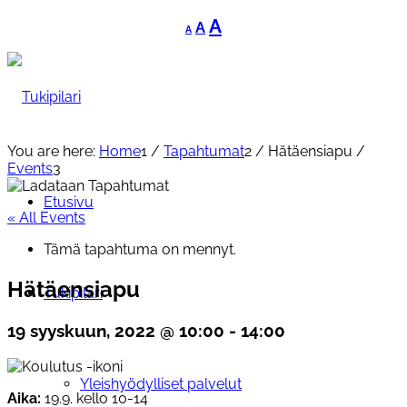
Decrease
Reset
Increase
A
A
A
font
font
font
size.
size.
size.
You are here:
Home
1
/
Tapahtumat
2
/
Hätäensiapu
/
Events
3
Etusivu
« All Events
Tämä tapahtuma on mennyt.
Hätäensiapu
Tukipilari
19 syyskuun, 2022 @ 10:00
-
14:00
Yleishyödylliset palvelut
Aika:
19.9. kello 10-14