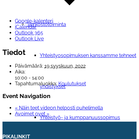
Google-kalenteri
Verkostotoiminta
iCalendar
Outlook 365
Outlook Live
Tiedot
Yhteistyosopimuksen kanssamme tehneet
Päivämäärä:
19 syyskuun, 2022
Aika:
10:00 - 14:00
Tapahtumaluokka:
Koulutukset
yhdistykset
Event Navigation
«
Näin teet videon helposti puhelimella
Avoimet ovet
»
Yhteistyö- ja kumppanuussopimus
PIKALINKIT