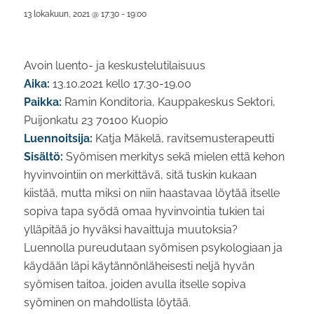
13 lokakuun, 2021 @ 17:30
-
19:00
Avoin luento- ja keskustelutilaisuus
Aika:
13.10.2021 kello 17.30-19.00
Paikka:
Ramin Konditoria, Kauppakeskus Sektori,
Puijonkatu 23 70100 Kuopio
Luennoitsija:
Katja Mäkelä, ravitsemusterapeutti
Sisältö:
Syömisen merkitys sekä mielen että kehon
hyvinvointiin on merkittävä, sitä tuskin kukaan
kiistää, mutta miksi on niin haastavaa löytää itselle
sopiva tapa syödä omaa hyvinvointia tukien tai
ylläpitää jo hyväksi havaittuja muutoksia?
Luennolla pureudutaan syömisen psykologiaan ja
käydään läpi käytännönläheisesti neljä hyvän
syömisen taitoa, joiden avulla itselle sopiva
syöminen on mahdollista löytää.