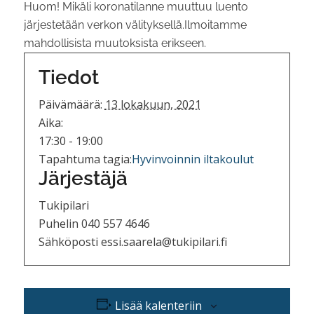
Huom! Mikäli koronatilanne muuttuu luento
järjestetään verkon välityksellä.Ilmoitamme
mahdollisista muutoksista erikseen.
Tiedot
Päivämäärä:
13 lokakuun, 2021
Aika:
17:30 - 19:00
Tapahtuma tagia:
Hyvinvoinnin iltakoulut
Järjestäjä
Tukipilari
Puhelin
040 557 4646
Sähköposti
essi.saarela@tukipilari.fi
Lisää kalenteriin