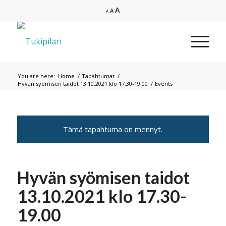
Increase
A
Reset
Decrease
A
A
font
font
font
size.
size.
size.
You are here:
Home
/
Tapahtumat
/
Hyvän syömisen taidot 13.10.2021 klo 17.30-19.00
/
Events
Tämä tapahtuma on mennyt.
Hyvän syömisen taidot
13.10.2021 klo 17.30-
19.00