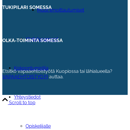
TUKIPILARI SOMESSA
Muut ilmoittautumiset
Yhdistysapprot
OLKA-TOIMINTA SOMESSA
Kokoontumistila
Etsitkö vapaaehtoistyötä Kuopiossa tai lähialueella?
VAPAAEHTOISTYO.FI
auttaa.
Yhteystiedot
Scroll to top
Opiskelijalle