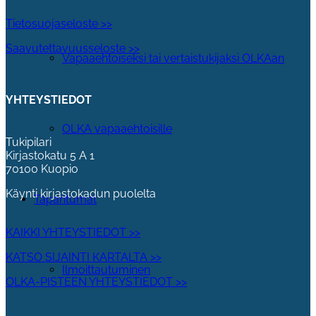
Tietosuojaseloste >>
Saavutettavuusseloste >>
Vapaaehtoiseksi tai vertaistukijaksi OLKAan
YHTEYSTIEDOT
OLKA vapaaehtoisille
Tukipilari
Kirjastokatu 5 A 1
70100 Kuopio
Käynti kirjastokadun puolelta
Tapahtumat
KAIKKI YHTEYSTIEDOT >>
KATSO SIJAINTI KARTALTA >>
Ilmoittautuminen
OLKA-PISTEEN YHTEYSTIEDOT >>