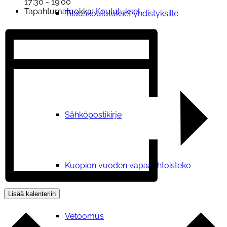
17:30 - 19:00
Tapahtumaluokka:
Koulutukset
Tilauskoulutukset yhdistyksille
Ajankohtaista
Sähköpostikirje
Kuopion vuoden vapaaehtoisteko
Lisää kalenteriin
Vetoomus