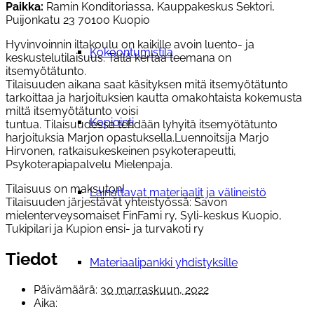
Paikka:
Ramin Konditoriassa, Kauppakeskus Sektori,
Puijonkatu 23 70100 Kuopio
Hyvinvoinnin iltakoulu on kaikille avoin luento- ja
Kokoontumistila
keskustelutilaisuus. Tällä kertaa teemana on
itsemyötätunto.
Tilaisuuden aikana saat käsityksen mitä itsemyötätunto
tarkoittaa ja harjoituksien kautta omakohtaista kokemusta
miltä itsemyötätunto voisi
Kopiointi
tuntua. Tilaisuudessa tehdään lyhyitä itsemyötätunto
harjoituksia Marjon opastuksella.Luennoitsija Marjo
Hirvonen, ratkaisukeskeinen psykoterapeutti,
Psykoterapiapalvelu Mielenpaja.
Tilaisuus on maksuton!
Lainattavat materiaalit ja välineistö
Tilaisuuden järjestävät yhteistyössä: Savon
mielenterveysomaiset FinFami ry, Syli-keskus Kuopio,
Tukipilari ja Kupion ensi- ja turvakoti ry
Tiedot
Materiaalipankki yhdistyksille
Päivämäärä:
30 marraskuun, 2022
Aika: