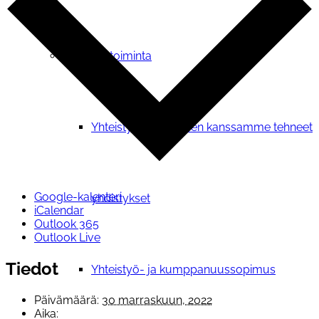
Verkostotoiminta
Yhteistyosopimuksen kanssamme tehneet
Google-kalenteri
yhdistykset
iCalendar
Outlook 365
Outlook Live
Tiedot
Yhteistyö- ja kumppanuussopimus
Päivämäärä:
30 marraskuun, 2022
Aika: