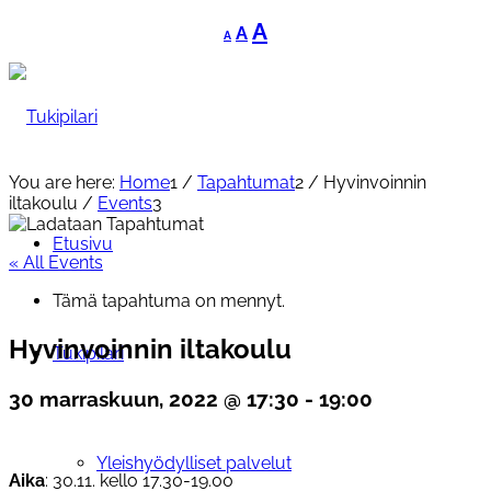
Decrease
Reset
Increase
A
A
A
font
font
font
size.
size.
size.
You are here:
Home
1
/
Tapahtumat
2
/
Hyvinvoinnin
iltakoulu
/
Events
3
Etusivu
« All Events
Tämä tapahtuma on mennyt.
Hyvinvoinnin iltakoulu
Tukipilari
30 marraskuun, 2022 @ 17:30
-
19:00
Yleishyödylliset palvelut
Aika
: 30.11. kello 17.30-19.00