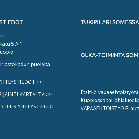
STIEDOT
TUKIPILARI SOMESS
ri
katu 5 A 1
uopio
OLKA-TOIMINTA SO
kirjastokadun puolelta
 YHTEYSTIEDOT >>
Etsitkö vapaaehtoistyötä
SIJAINTI KARTALTA >>
Kuopiossa tai lähialueell
ISTEEN YHTEYSTIEDOT
VAPAAEHTOISTYO.FI
aut