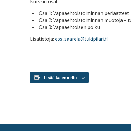
Kurssin osat:
Osa 1: Vapaaehtoistoiminnan periaatteet
Osa 2: Vapaaehtoistoiminnan muotoja – tu
Osa 3: Vapaaehtoisen polku
Lisätietoja:
essi.saarela@tukipilari.fi
Lisää kalenteriin