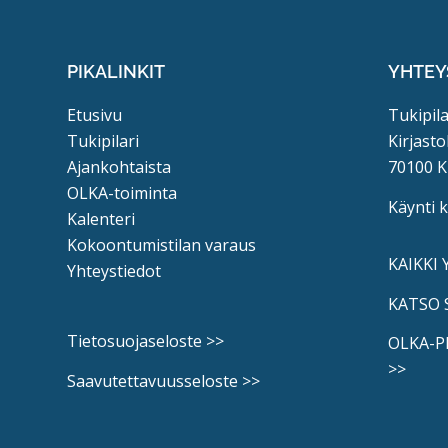
PIKALINKIT
YHTEY
Etusivu
Tukipila
Tukipilari
Kirjasto
Ajankohtaista
70100 K
OLKA-toiminta
Käynti 
Kalenteri
Kokoontumistilan varaus
KAIKKI
Yhteystiedot
KATSO 
Tietosuojaseloste >>
OLKA-P
>>
Saavutettavuusseloste >>