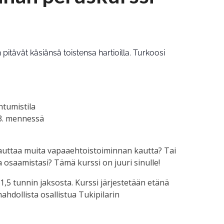
ntumistila
3. mennessä
auttaa muita vapaaehtoistoiminnan kautta? Tai
 osaamistasi? Tämä kurssi on juuri sinulle!
,5 tunnin jaksosta. Kurssi järjestetään etänä
hdollista osallistua Tukipilarin