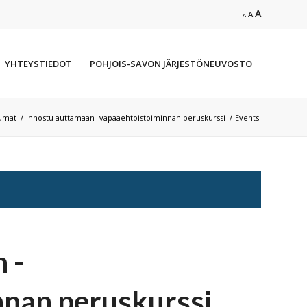
Increase
A
Reset
Decrease
A
A
font
font
font
size.
size.
size.
YHTEYSTIEDOT
POHJOIS-SAVON JÄRJESTÖNEUVOSTO
umat
/
Innostu auttamaan -vapaaehtoistoiminnan peruskurssi
/
Events
 -
nnan peruskurssi