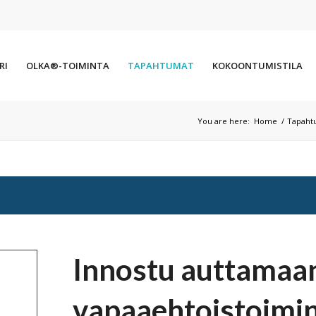
RI
OLKA®-TOIMINTA
TAPAHTUMAT
KOKOONTUMISTILA
You are here:
Home
/
Tapaht
Innostu auttamaan
vapaaehtoistoimi