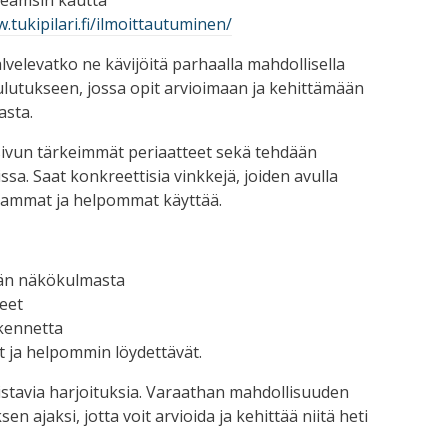
.tukipilari.fi/ilmoittautuminen/
alvelevatko ne kävijöitä parhaalla mahdollisella
lutukseen, jossa opit arvioimaan ja kehittämään
asta.
sivun tärkeimmät periaatteet sekä tehdään
sa. Saat konkreettisia vinkkejä, joiden avulla
vammat ja helpommat käyttää.
äjän näkökulmasta
eet
kennetta
t ja helpommin löydettävät.
listavia harjoituksia. Varaathan mahdollisuuden
 ajaksi, jotta voit arvioida ja kehittää niitä heti