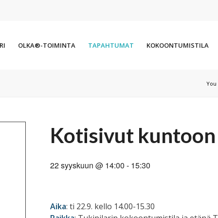
RI
OLKA®-TOIMINTA
TAPAHTUMAT
KOKOONTUMISTILA
You 
Kotisivut kuntoon
22 syyskuun @ 14:00
-
15:30
Aika
: ti 22.9. kello 14.00-15.30
Paikka
: Tukipilarin kokoontumistila ja etänä