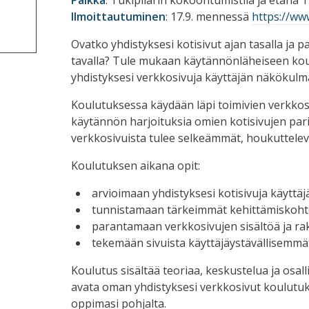
Ilmoittautuminen
: 17.9. mennessä
https://www
Ovatko yhdistyksesi kotisivut ajan tasalla ja p
tavalla? Tule mukaan käytännönläheiseen kou
yhdistyksesi verkkosivuja käyttäjän näkökulm
Koulutuksessa käydään läpi toimivien verkko
käytännön harjoituksia omien kotisivujen paris
verkkosivuista tulee selkeämmät, houkuttele
Koulutuksen aikana opit:
arvioimaan yhdistyksesi kotisivuja käytt
tunnistamaan tärkeimmät kehittämiskoht
parantamaan verkkosivujen sisältöä ja ra
tekemään sivuista käyttäjäystävällisemmä
Koulutus sisältää teoriaa, keskustelua ja osal
avata oman yhdistyksesi verkkosivut koulutuksen
oppimasi pohjalta.