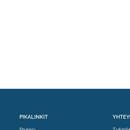
PIKALINKIT
YHTEY
Etusivu
Tukipila