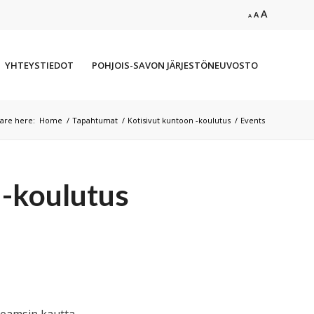
Increase
A
Reset
Decrease
A
A
font
font
font
size.
size.
size.
YHTEYSTIEDOT
POHJOIS-SAVON JÄRJESTÖNEUVOSTO
are here:
Home
/
Tapahtumat
/
Kotisivut kuntoon -koulutus
/
Events
 -koulutus
 Teamsin kautta